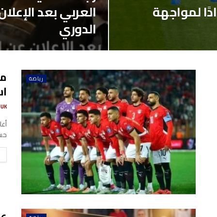
دًا لمواجهة
العربي بعد الإعلان 
الدوري
مف
رياضة
اس
UK
أعل
حسن قا
عب