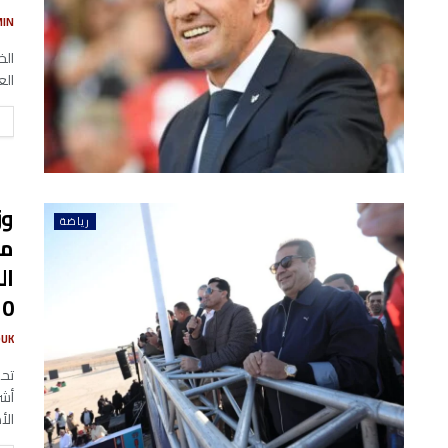
MIN
الخ
الع
وز
رياضة
ال
10 آلاف متسابق م
UK
تحت
أشر
الأهرا