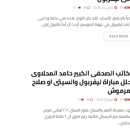
AD
BY
مارس 24, 2026
0
11
باً بالجميع، للأسف، لقد حان اليوم. هذه هي بداية وداعي.
ادر ليفربول في نهاية الموسم. أردت أن أبدأ بالقول إنني...
DETAILS
READ MORE
كاتب الصحفى الكبير حامد المحلاوى
لل مباراة ليفربول والسيتى او صلاح
مرموش
AD
BY
فبراير 9, 2026
0
3
انتهت معركة الليفر والسيتي بفوز السيتي ٢/١ ليبقي فرص
المنافسة مع الارسنال قائمة رغم فارق ال ٦ نقاط الدوري
نجليزي...