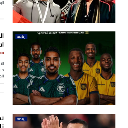
البد
ال
رياضة
اس
UK
الا
مبا
الم
نص
رياضة
نا