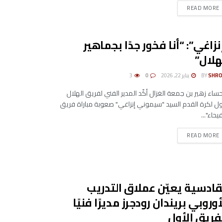
DETAILS
READ MORE
نزاغي”: “أنا فخور جدًا بجماهير
هلال”
SHRO
BY
يناير 22, 2026
0
3
حساء زهير بن جمعة الغزال أكّد المدير الفني لفريق الهلال
ول لكرة القدم السيد "سيموني إنزاغي" صعوبة مباراة فريق
فيحاء"...
DETAILS
READ MORE
قادسية يعيّن عملاق التدريب
أوروبي بريندان رودجرز مديرًا فنيًا
فريق الأول