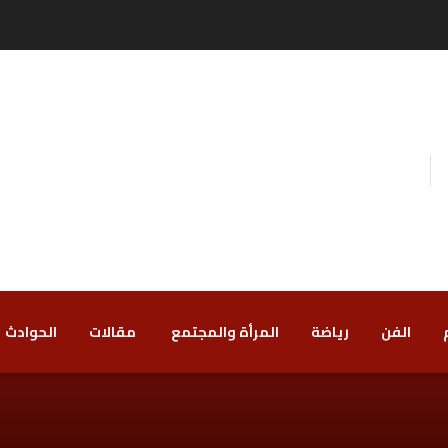
الفن
رياضة
‏المرأة والمجتمع
‏ مقالات
‏الحوادث