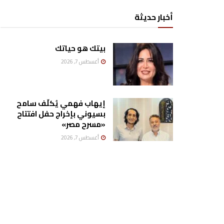
أخبار حديثة
بيتك هو حياتك
أغسطس 7, 2026
إيهاب فهمي يُكلّف سامح
بسيوني بإخراج حفل افتتاح
«مسرح مصر»
أغسطس 7, 2026