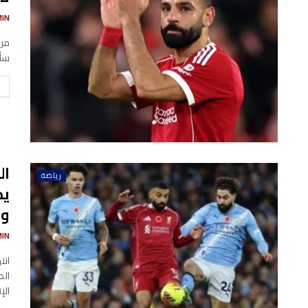
MIN
مرح
سأغ
ال
رياضة
يح
و
MIN
الإ