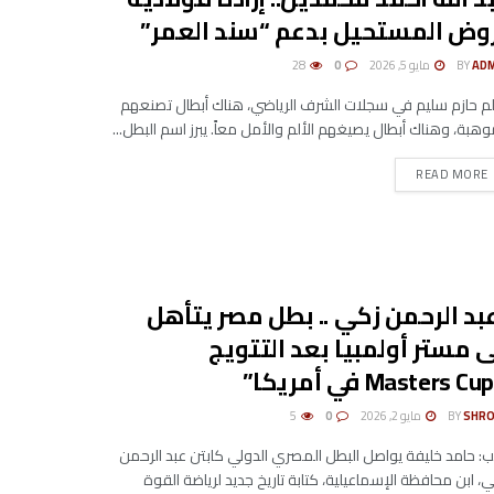
وض المستحيل بدعم “سند العمر”
AD
BY
مايو 5, 2026
0
28
م حازم سليم ​في سجلات الشرف الرياضي، هناك أبطال تصنعهم
وهبة، وهناك أبطال يصيغهم الألم والأمل معاً. يبرز اسم البطل...
DETAILS
READ MORE
بد الرحمن زكي .. بطل مصر يتأهل
ى مستر أولمبيا بعد التتويج
SHRO
BY
مايو 2, 2026
0
5
: حامد خليفة يواصل البطل المصري الدولي كابتن عبد الرحمن
، ابن محافظة الإسماعيلية، كتابة تاريخ جديد لرياضة القوة