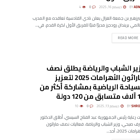
AD
BY
ديسمبر 16, 2025
0
4
برزهير بن جمعة الغزال يعلن نادي القادسية تعاقده مع المدرب
المي بريندان رودجرز مديرًا فنيًا للفريق الأول لكرة القدم، في...
DETAILS
READ MORE
ير الشباب والرياضة يطلق نصف
ماراثون الأهرامات 2025 لتعزيز
سياحة الرياضية بمشاركة أكثر من
ن 120 دولة
SHRO
BY
ديسمبر 13, 2025
0
10
 رعاية رئيس الجمهورية عبد الفتاح السيسي، أطلق الدكتور
ف صبحي، وزير الشباب والرياضة، فعاليات نصف ماراثون
مات 2025، أحد...