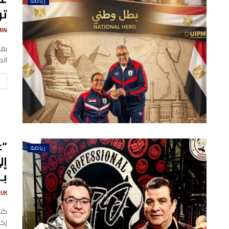
رياضة
تر
MIN
بقل
الم
“ع
رياضة
إل
بـMasters Cup في أمريكا”
UK
كتب
زكي