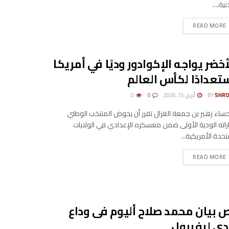
نية،...
DETAILS
READ MORE
أخضر يواجه الإكوادور وديًا في أمريكا
تعدادًا لكأس العالم
SHRO
BY
أبريل 15, 2026
0
0
حساء زهير بن جمعة الغزال تقرر أن يخوض المنتخب الوطني
راته الودية الأولى ضمن معسكره الإعدادي في الولايات
تحدة الأمريكية...
DETAILS
READ MORE
 بيان محمد صلاح أليوم فى وداع
دى ليفربول