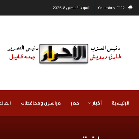
22
Columbus
السبت, أغسطس 8, 2026
°C
الرئيسية
أخبار
مصر
‏مراسلين ومحافظات
‏العالم