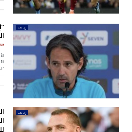
“إ
رياضة
ال
UK
الأ
الأ
"ال
ال
رياضة
ال
لل