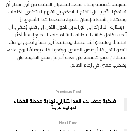
مسبقة، كصفحة بيضاء تستعد لاستقبال الحكمة من أول سطر. أن
تستمعَ لا لتُجيب، بل لتنفتح. لا لتحكم، بل لتفهم. لا لتحتوي الكلمات
وحدها، بل لتُحيط بالإنسان خلفها. فلنضغط هذا الأسبوع، زرّ
«ريستارت» لا لنرتد إلى الوراء، بل لنحول الأذن إلى قلبٍ يُصغي. أن
نُنصت بكامل كياننا، لا بأطراف الانتباه. عندها، نصنع إنساناً أكثر
اكتمالاً، وعلاقاتٍ أشد عمقاً، ومجتمعاً أرق حساً وأصدق تواصلاً.
لتغدو الأذن قلباً يحتضن المعنى، ويغدو القلب بوصلةً للروح، عندها
فقط، لن تضيع همسة، ولن يغيب ألم عن سمع القلوب، ولن
يضطرب معنى في زحام العالم.
Previous Post
فلكية جدة…بدء العد التنازلي: نهاية محطة الفضاء
الدولية قريباً
Next Post