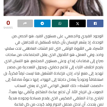
0
SHARES
الوجود الفردي والجمعي. على مستوى الفرد، هو الحصن من
الوحدة، إذ يشعر الإنسان بأن كيانه مُستقبل لا مُتجاهل. في
الأسرة، هي العُروة الوثقى التي تلم الشتات العاطفي تحت سقفٍ
واحد. وفي العمل، هو المُحول الذي ينقل الاجتماعات من ساحات
صراع إلى فضاءات إبداع. وعلى مستوى المجتمع، هو اللسان الذي
يترجم اختلاف الآراء إلى تناغم حضاري، ويحول التعددية من مصدر
تهديد إلى منبع ثراء. إذن، فإعادة التشغيل هنا ليست ترفاً فكرياً، بل
استحقاقاً وجودياً يعادل حاجتنا إلى الهواء. إنها دعوةٌ صادقةٌ إلى
«الصمت النشط»: ذلك الفعل الواعي الذي لا يعني انسحاب
الصوت، بل انزياح الأنا. أن تخلع عباءة المتكلم، وتُلقي بها بعيداً،
لترتدي رداءَ المتلقي المكرس الذي يقدم مساحة وجوده هديةً
لمن يتحدث. أن تدخل محفل الحوار وقد جُردت من كل قناعة