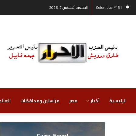
31
Columbus
الجمعة, أغسطس 7, 2026
°C
الرئيسية
أخبار
مصر
‏مراسلين ومحافظات
‏العالم
Cairo, Egypt