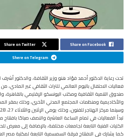
Share on Twitter
Share on Facebook
Shere on Telegram
تحت رعاية الدكتور أحمد فؤاد هنو وزير الثقافة، والدكتور أشرف 
فعاليات الاحتفال باليوم العالمي للتراث الثقافي غير المادي، م
صندوق التنمية الثقافية ومكتب اليونسكو الإقليمي بالقاهرة، و
والأكاديمية ومنظمات المجتمع المدني الأخرى، وذلك بمقر المجلس
وسينما مركز الهناجر للفنون، وذلك يومي الإثنين والثلاثاء 27، 28 أكتوبر الحالي.
تبدأ الفعاليات في تمام الساعة العاشرة والنصف صباحًا بافتتا
الكليات الفنية التابعة لجامعات مختلفة، بالإضافة إلى معرض للح
كما يشارك في الافتتاح فرقة السمسمية التابعة لمكتبة مصر العا