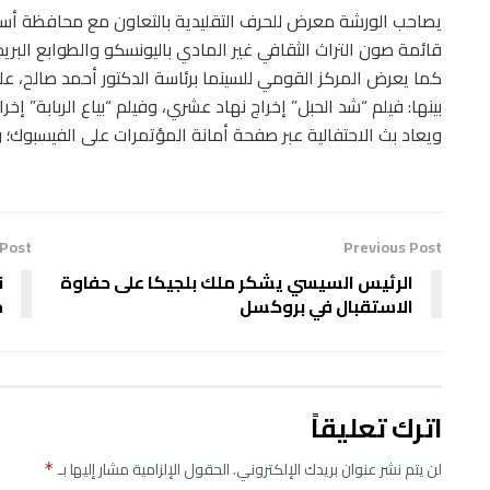
قائمة صون التراث الثقافي غير المادي باليونسكو والطوابع البري
كما يعرض المركز القومي للسينما برئاسة الدكتور أحمد صالح، على
بينها: فيلم “شد الحبل” إخراج نهاد عشري، وفيلم “بياع الربابة” إخر
ويعاد بث الاحتفالية عبر صفحة أمانة المؤتمرات على الفيسبوك؛ و
 Post
Previous Post
الرئيس السيسي يشكر ملك بلجيكا على حفاوة
ن
الاستقبال في بروكسل
م
اترك تعليقاً
لن يتم نشر عنوان بريدك الإلكتروني.
الحقول الإلزامية مشار إليها بـ
*