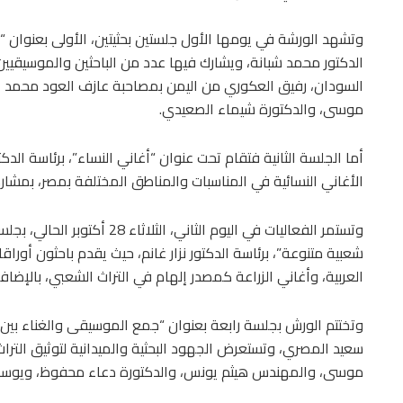
وتشهد الورشة في يومها الأول جلستين بحثيتين، الأولى بعنوان “آ
الدكتور محمد شبانة، ويشارك فيها عدد من الباحثين والموسيقيين
السودان، رفيق العكوري من اليمن بمصاحبة عازف العود محمد 
موسى، والدكتورة شيماء الصعيدي.
أما الجلسة الثانية فتقام تحت عنوان “أغاني النساء”، برئاسة ا
الأغاني النسائية في المناسبات والمناطق المختلفة بمصر، بمشار
وتستمر الفعاليات في اليوم الثان
شعبية متنوعة”، برئاسة الدكتور نزار غانم، حيث يقدم باحثون أورا
العربية، وأغاني الزراعة كمصدر إلهام في التراث الشعبي، بالإضا
وتختتم الورش بجلسة رابعة بعنوان “جمع الموسيقى والغناء بين م
سعيد المصري، وتستعرض الجهود البحثية والميدانية لتوثيق الترا
موسى، والمهندس هيثم يونس، والدكتورة دعاء محفوظ، ويوسف