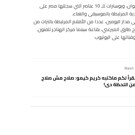
يصاحب الورشة معرض للحرف التقليدية بالتعاون مع محافظة أسوان، وبوسترات للـ 10 عناصر التي سجلتها مصر على
دية المرتبطة بالموسيقى والغناء.
 مدار اليومين، عددا من الأفلام المرتبطة بالتراث من
اج طارق الميرغني، بقاعة سينما مركز الهناجر للفنون.
قناتها على اليوتيوب
Next
قرأ لكم ماكتبه كريم كيمو: صلاح مش صلاح
ن اللحظة دى!