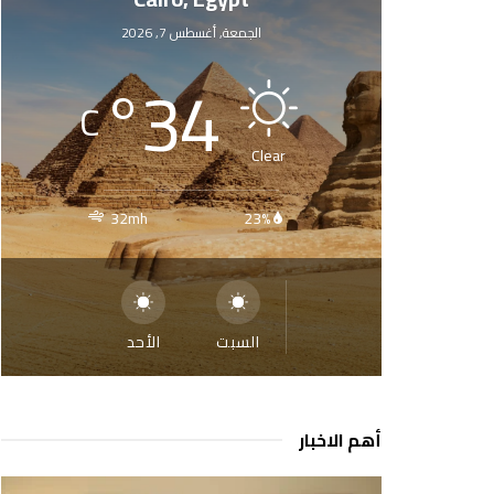
الجمعة, أغسطس 7, 2026
°
34
C
Clear
32mh
23%
السبت
الأحد
أهم الاخبار