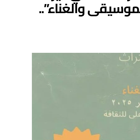
لموسيقى والغناء”..