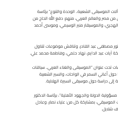
لات الموسيقى الشعبية.. الوحدة والتنوع” برئاسة
 من مصر والعالم العربي، منهم: دفع الله الحاج من
الهجري، والموسيقار منير الوسيمي، وموسى أحمد
لدكتور مصطفى عبد القادر، وتناقش موضوعات تتناول
كة آيات عبد الدايم، نهاد حلمي، وفاطمة محمد علي.
ي، الثلاثاء 28 أكتوبر الحالي، بجلسات تحت عنوان “الموسيقى والغناء العربي.. سياقات
قا حول أغاني السمر في الواحات، والسير الشعبية
فة إلى دراسة حول موسيقى السيرة الهلالية.
سؤولية الدولة والجهود الأهلية”، برئاسة الدكتور
ث الموسيقي، بمشاركة كل من: علياء نصار، وعادل
 شلايل.