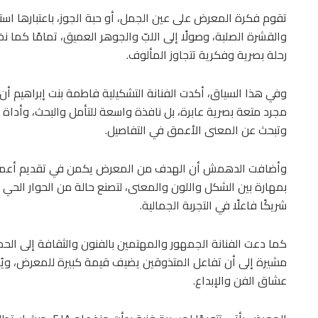
تقوم فكرة المعرض على عين الجمل، أو حبة الجوز، باعتبارها استع
والقشرة الصلبة، وصولًا إلى اللبّ والجوهر العميق، تمامًا كما 
رحلة بصرية وفكرية تتجاوز المألوف.
وفي هذا السياق، أكدت الفنانة التشكيلية فاطمة بنت إبراهيم أ
مجرد متعة بصرية عابرة، بل نافذة واسعة للتأمل والبحث، وأداة لإ
وتبحث عن المعنى الأعمق في التفاصيل.
وأضافت الدهمش أن الهدف من المعرض يكمن في تقديم أعمال 
بمهارة بين الشكل واللون والمعنى، لتصنع حالة من الحوار الحي 
شريكًا فاعلًا في التجربة الجمالية.
كما دعت الفنانة الجمهور والمهتمين بالفنون والثقافة إلى الحض
مشيرة إلى أن تفاعل المتذوقين يضيف قيمة كبيرة للمعرض، وي
عشاق الفن والإبداع.