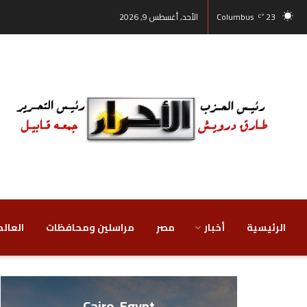
23
Columbus
الأحد, أغسطس 9, 2026
°C
الرئيسية
أخبار
مصر
‏مراسلين ومحافظات
‏العالم
Cairo, Egypt