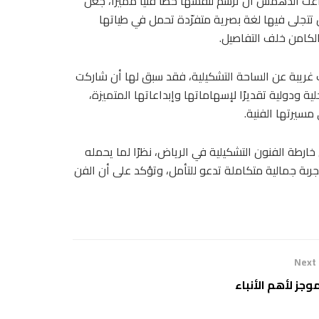
لمسيرة فنية بدأت منذ عام ٢٠١٨، حيث استطاعت الدهمش أن ترسم لنفسها خطًا فنيًا مميزًا، جعل
تتجلى فيها لغة بصرية متفرّدة تحمل في طياتها
كامن خلف التفاصيل.
ت غريبة عن الساحة التشكيلية، فقد سبق لها أن شاركت
ة ودولية تقديرًا لإسهاماتها وإبداعاتها المتميزة،
يرتها الفنية.
 خارطة الفنون التشكيلية في الرياض، نظرًا لما يحمله
ة جمالية متكاملة تدعو للتأمل، وتؤكد على أن الفن
Next
وجز لأهم الأنباء