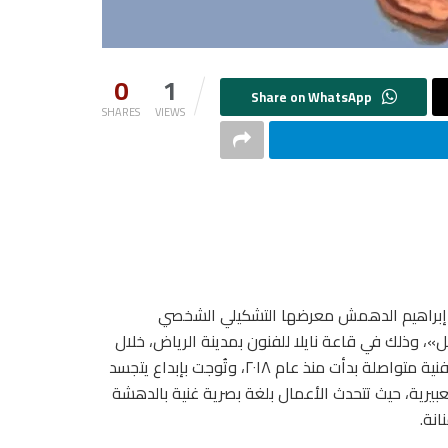
0
1
SHARES
VIEWS
بنت إبراهيم الدهمش معرضها التشكيلي الشخصي
مل»، وذلك في قاعة نايلا للفنون بمدينة الرياض، خلال
الفترة من ٨ إلى ١١ سبتمبر ٢٠٢٥.ويُعد هذا المعرض ثمرة مسيرة فنية متواصلة بدأت منذ عام ٢٠١٨، وتُوجت بإبداع يتجسد
لمدرسة التعبيرية، حيث تتحدث الأعمال بلغة بصرية غنية بالدهشة
نة.