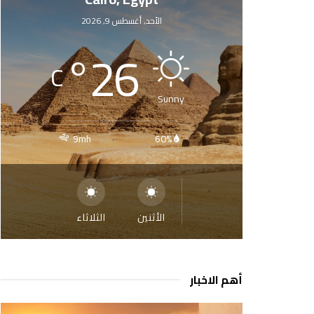
الأحد, أغسطس 9, 2026
°
26
C
Sunny
9mh
60%
الأثنين
الثلاثاء
أهم الاخبار