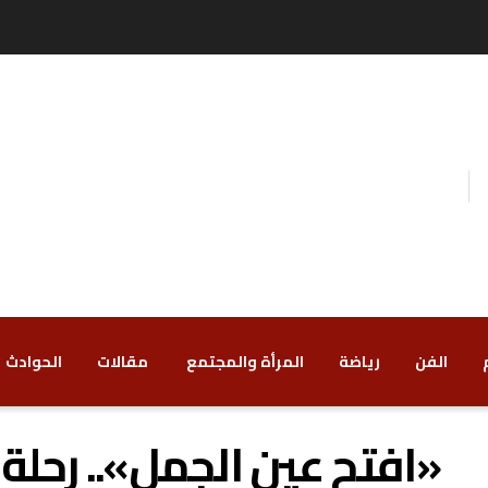
الفن
رياضة
‏المرأة والمجتمع
‏ مقالات
‏الحوادث
«افتح عين الجمل».. رحلة