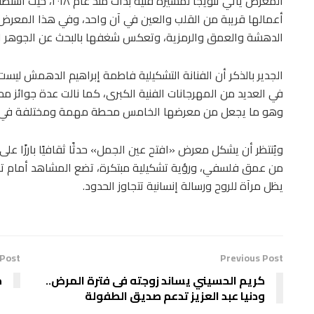
المعرض يأتي تتويجًا 
أعمالها قريبة من القلب والعين في آن واحد، وفي هذا المعرض 
الدهشة والعمق والرمزية، وتعكس شغفها بالبحث عن الجوهر ال
الجدير بالذكر أن الفنانة التشكيلية فاطمة إبراهيم الدهمش ليس
في العديد من المهرجانات الفنية الكبرى، كما نالت عدة جوائز محلي
وهو ما يجعل من معرضها الخامس محطة مهمة ومختلفة في مس
ويُنتظر أن يشكل معرض «افتح عين الجمل» حدثًا ثقافيًا بارزًا على
من عمق فلسفي، ورؤية تشكيلية مبتكرة، تضع المشاهد أمام تجرب
يظل مرآة للروح ورسالة إنسانية تتجاوز الحدود.
 Post
Previous Post
كريم الحسيني يساند زوجته فى فترة المرض..
م
ودنيا عبد العزيز تدعم صديق الطفولة