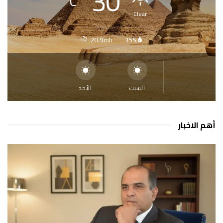
°
30
C
Clear
20.9mh
35%
السبت
الأحد
أهم الاخبار