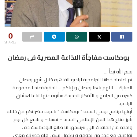
0
SHARES
بودكاست مفاجأة الاذاعة المصرية فى رمضان
بسم الله نبدأ …
تم اعتماد خطتنا البرامجية لراديو القاهرة خلال شهر رمضان
المبارك – اللهم بلغنا رمضان و إياكم – الحقيقةعندنا مجموعة
كبيرة من البرامج و الأفكار الجديدة سأنوه عنها تباعا لعشاق
الراديو.
أولها برنامج يومي اسمه ” بودكاست ” باعرف حضراتكم من خلاله
بأبرز صناع هذا الفن الإعلامي الجديد – نسبيا – و باذيع كل يوم
واحدة من الحلقات اللي بيرشحها لنا صانع البودكاست ده .
تواصلت مع عدد من نجومه و باكمل لسه ، فلو حضرتك معني