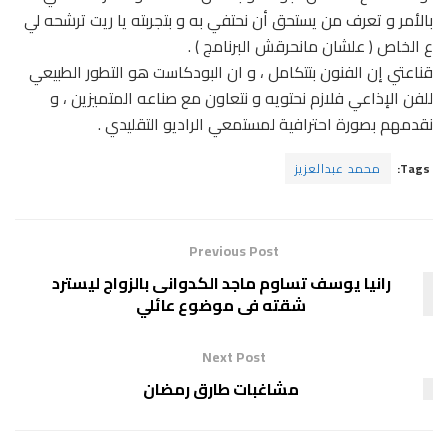
بالأمر و تعرف من يستحق أن نحتفي به و بتجربته يا ريت ترشحه لي
ع الخاص ( علشان مانحرقش البرنامج ) .
قناعتي إن الفنون بتتكامل ، و ان البودكاست هو التطور الطبيعي
للفن الإذاعي فلازم نحتويه و نتعاون مع صناعه المتميزين ، و
نقدمهم بصورة احترافية لمستمعي الراديو التقليدي .
Tags:
محمد عبدالعزيز
Previous Post
رانيا يوسف تساوم ماجد الكدوانى بالزواج ليسترد
شقته فى موضوع عائلي
Next Post
مشاغبات طارق رمضان