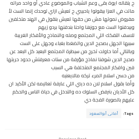
ح يتقاله ايوة بقى وعم الشباب والموضوع عادي أو واحد مراته
ماتت في العزا بيقولوا ياحبيبي ح تعيش ازاي لوحدك إنما الست لأ
مفروض نموتها مش من حقها تعيش بنقول في الهند متخلفين
وبيدفنوا الست مع جوزها واحنا بندفنها بردو زيهم
للاسف التفكك اللي المجتمع وصله والنماذج والأفكار الغريبة
سببها الجهل بصحيح الدين والضغط بغباء وجهل على الست
وبالتالي أما حاولت تخرج من سيطرة المجتمع البعيد كل البعد عن
صحيح الدين شوفنا نماذج مؤرفة من ستات معرفتش حدود حريتها
فين وافكار المجتمع المتخلفة هي السبب
من حسن اسلام المرء تركه مالايعنيه
وأما بقول اسلام لان ده ديني اللي عارفة تعاليمه لكن الأكيد ان
كل الأديان بترفض السلوك ده والتدخل في حياة الناس والحكم
عليهم بالصورة الفجة دي
Tags:
أمانى أبوالسعود
Previous Post