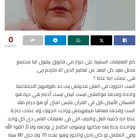
0
SHARES
كم التعليقات السلبية على جواز مي فاروق بيقول اننا مجتمع
مختل بعيد كل البعد عن تعاليم الدين الا مارحم ربي
هي عملت ايه غلط ؟
الست اتجوزت في العلن مخربتش بيت حد ظروفهم الاجتماعية
واحدة ولادها موافقين لبست ابيض لبست أخضر هي حرة هو
الفستان الأبيض نازل في القرآن يتلبس امتى أو هو حرام مثلا
الست ولادها معاها مرمتهمش وراحت اتجوزت ولا عملت حاجة
غلط ايه كمية الغل والارف اللي في تعليقات الناس دي كل واحد
وواحدة يحط بنته مكانها ويشوف الكلام ح يوجعه ولا لأ اتقوا الله
وفي المقابل لو كان راجل واتجوز وهو عنده 70 ولا حتى 80 سنة