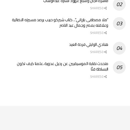
قاهرة الجان وسبع عهود لسارة عبدالوهاب
0 SHARES
“ملا مصطفى بارزاني”.. كتاب شيركو حبيب يرصد مسيرته النضالية
وعلاقته بمصر وجمال عبد الناصر
0 SHARES
هنادي الوليلي فرحة العيد
0 SHARES
متحدث نقابة الموسيقيين عن رحيل عدوية..علمنا كيف تكون
البساطة فنًا
0 SHARES