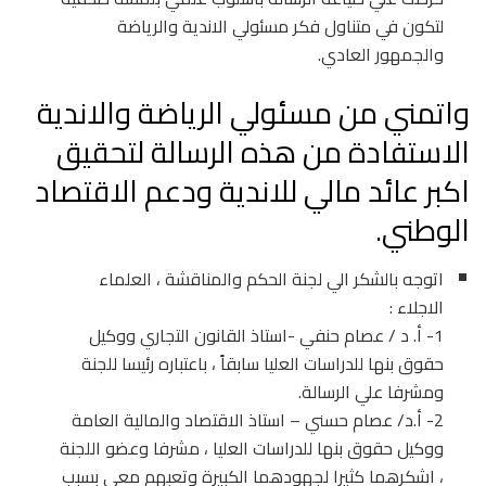
لتكون في متناول فكر مسئولي الاندية والرياضة
والجمهور العادي.
واتمني من مسئولي الرياضة والاندية
الاستفادة من هذه الرسالة لتحقيق
اكبر عائد مالي للاندية ودعم الاقتصاد
الوطني.
اتوجه بالشكر الي لجنة الحكم والمناقشة ، العلماء
الاجلاء :
1- أ. د / عصام حنفي -استاذ القانون التجاري ووكيل
حقوق بنها للدراسات العليا سابقاً ، باعتباره رئيسا للجنة
ومشرفا علي الرسالة.
2- أ.د/ عصام حسني – استاذ الاقتصاد والمالية العامة
ووكيل حقوق بنها للدراسات العليا ، مشرفا وعضو اللجنة
، اشكرهما كثيرا لجهودهما الكبيرة وتعبهم معي بسبب