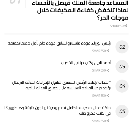
المساعد جامعة الملك فيصل بالأحساء
لماذا تنخفض كفاءة المكيفات خلال
موجات الحر؟
0 SHARES
رئيس الوزراء: عودة ماسبيرو لسابق عهده حلم نأمل جميعاً تحقيقه
0 SHARES
أحمد ناجى يكتب حبا فى الخطيب
0 SHARES
“الحطاب”:إعادة الرئيس السيسي لقانون الإجراءات الجنائية للبرلمان
يؤكد حرص القيادة السياسية على تحقيق العدالة الناجزة
0 SHARES
ملكة جمال مصر سما كامل تدعم وصيفتها لجين خليفة بعد ظهورها
في كليب عمرو دياب
0 SHARES