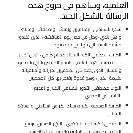
العلمية، وساهم في خروج هذه
الرسالة بالشكل الجيد.
شكرا لأساتذتي الإعلاميين وزملائي واصدقائي وعائلتي
واهل بلدي ،وكل من حضر يوم المناقشة ، الذين تكبدوا
مشقة السفر الي بنها في مقدمتهم :
الكاتب الصحفي الكبير الاستاذ عصام كامل ، رئيس تحرير
جريدة فيتو ، هو الاعلامي القدير المتميز والاخ والصديق
والانسان الذي يدعم كل الصحفيين بخبراته وأخلاقياته
بشيمة الكبار ، وهو قدوة يفتخر بها كل الصحفيين.
اللواء مصطفى الأدور الاعلامي الكبير والمذيع
بالتليفزيون المصري.
الكاتبة الصحفية الكبيرة سناء الكراس استاذتي واستاذة
الاجيال.
الاعلامي الكبير احمد الخضري ، الاخ والصديق ورفيق
الرحلة الصحفية علي الحلوة والمرة طوال 30 سنة.