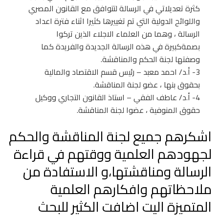
كثرة تعديلاتي في الرسالة لتتوافق مع القانون المصري
واللوائح الدولية التي تم تغييرها كثيرا اثناء فترة اعداد
الرسالة ، وهما من العلماء الاجلاء الذين تركوا
بصمةكبيرة في هذه الرسالة الجديدة والفريدة كما
وصفتها لجنة الحكم والمناقشة.
3- أ.د/ احمد معبد – رئيس قسم الاقتصاد والمالية
بحقوق بنها ، عضو لجنة المناقشة.
4- أ.د/ عاطف الفقي – استاذ القانون التجاري ووكيل
حقوق المنوفية ، عضوا لجنة المناقشة.
اشكرهم جميع لجنة المناقشة والحكم
لجهودهم العلمية ووقتهم في قراءة
الرسالة ومناقشتها،و الاستفادة من
ملاحظاتهم وافكارهم العلمية
المتميزة اليت اضافت الكثير للبحث