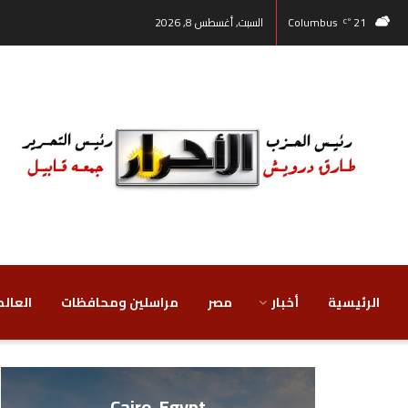
21
Columbus
السبت, أغسطس 8, 2026
°C
الرئيسية
أخبار
مصر
‏مراسلين ومحافظات
‏العالم
Cairo, Egypt