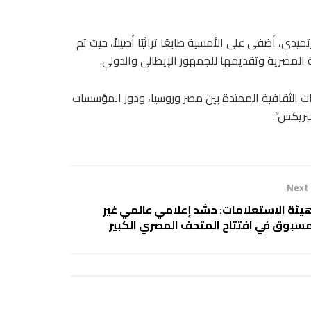
دي، أضفى على الأمسية طابعًا تراثيًا أصيلاً، حيث تم
ية المصرية وتقديمها للجمهور الإيطالي والدولي.
 الثقافية الممتدة بين مصر وروسيا، ودور المؤسسات
بريكس”.
Next
يئة الاستعلامات: حشد إعلامي عالمي غير
سبوق في افتتاح المتحف المصري الكبير