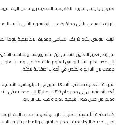
تكريم رانيا يحيى مديرة الاكاديمية المصرية بروما من البيت الرو
شريف السباعى يلقى محاضرة عن زيارة نيقولا الثانى بالبيت الرو
البيت الروسى يكرم شريف السباعى ومديرة الاكاديمية بروما الدكت
إلى مصر، نظم البيت الروسي للعلوم والثقافة في روما، بالتعاون 
جمعت بين التاريخ والفنون في أجواء احتفالية لافتة.
شهدت الفعالية محاضرة ألقاها الخبير في الدبلوماسية الثقافية 
ألكساندروفيتش إلى مصر عام 1890، مشيرًا
وذلك من خلال صور أرشيفية نادرة وثّقت تلك الزيارة.
كما حضرت الأمسية الدكتورة داريا بوشكوفا، مديرة البيت الروسي 
يحيى، مديرة الأكاديمية المصرية للفنون، والمحاضر شريف السباعي