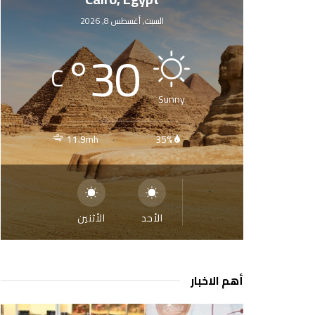
السبت, أغسطس 8, 2026
°
30
C
Sunny
11.9mh
35%
الأحد
الأثنين
أهم الاخبار