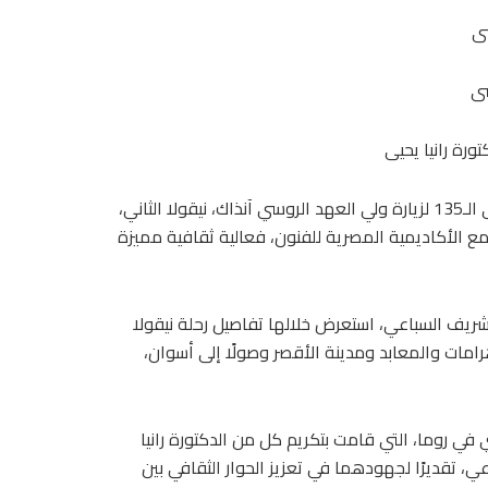
سى
سى
ورة رانيا يحيى
في إطار تعزيز التعاون الثقافي بين مصر وروسيا، وبمناسبة الذكرى الـ135 لزيارة ولي العهد الروسي آنذاك، نيقولا الثاني،
مع الأكاديمية المصرية للفنون، فعالية ثقافية مميزة
شريف السباعي، استعرض خلالها تفاصيل رحلة نيقولا
 إلى محطاته في الأهرامات والمعابد ومدينة الأقصر وصولًا إلى أسوان،
في روما، التي قامت بتكريم كل من الدكتورة رانيا
، تقديرًا لجهودهما في تعزيز الحوار الثقافي بين