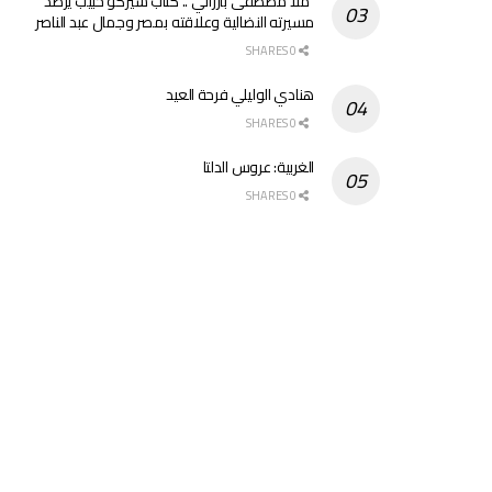
“ملا مصطفى بارزاني”.. كتاب شيركو حبيب يرصد
مسيرته النضالية وعلاقته بمصر وجمال عبد الناصر
0 SHARES
هنادي الوليلي فرحة العيد
0 SHARES
الغربية: عروس الدلتا
0 SHARES