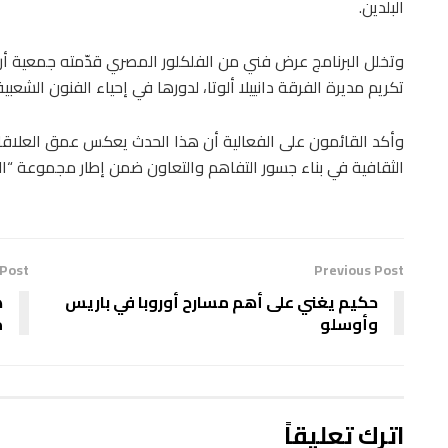
البلدين.
وتخلل البرنامج عرض فني من الفلكلور المصري قدّمته جمعية أرتمي
تكريم مديرة الفرقة دانييلا ألوتا، لدورها في إحياء الفنون الشعب
وأكد القائمون على الفعالية أن هذا الحدث يعكس عمق العلاقات
الثقافية في بناء جسور التفاهم والتعاون ضمن إطار مجموعة “ال
 Post
Previous Post
حكيم يغني على أهم مسارح أوروبا في باريس
ه
وأوسلو
م
اترك تعليقاً