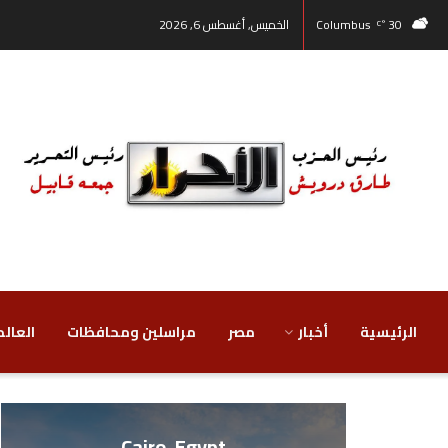
30
Columbus
الخميس, أغسطس 6, 2026
°C
الرئيسية
أخبار
مصر
‏مراسلين ومحافظات
‏العالم
Cairo, Egypt