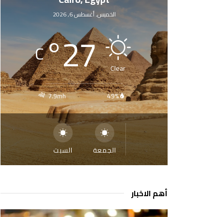
الخميس, أغسطس 6, 2026
°
27
C
Clear
7.9mh
49%
الجمعة
السبت
أهم الاخبار