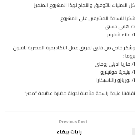
كل الامنيات بالتوفيق والنجاح لهذا المشروع المتميز
شكرا للسادة المشرفين على المشروع
د/ هابى حسنى
ا/ علاء شقوير
وشكر خاص من قلبى لفريق عمل الاكاديمية المصرية للفنون
بروما :
ا/ ماريا اديلى روجاى
ا/ بينيديتا مونتينيرو
ا/ لورينزو راتناسيكارا
ثقافتنا عتيدة راسخة متأصلة لدولة حضارة عظيمة “مصر”
Previous Post
رايات بيضاء