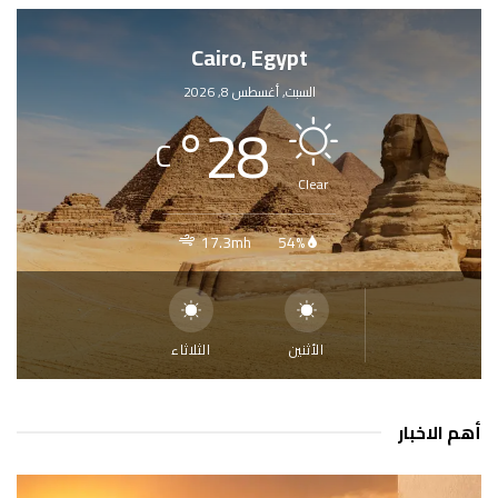
Cairo, Egypt
السبت, أغسطس 8, 2026
°
28
C
Clear
17.3mh
54%
الأثنين
الثلاثاء
أهم الاخبار