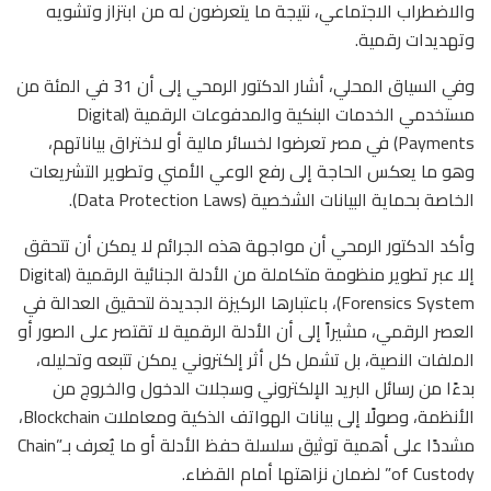
والاضطراب الاجتماعي، نتيجة ما يتعرضون له من ابتزاز وتشويه
وتهديدات رقمية.
وفي السياق المحلي، أشار الدكتور الرمحي إلى أن 31 في المئة من
مستخدمي الخدمات البنكية والمدفوعات الرقمية (Digital
Payments) في مصر تعرضوا لخسائر مالية أو لاختراق بياناتهم،
وهو ما يعكس الحاجة إلى رفع الوعي الأمني وتطوير التشريعات
الخاصة بحماية البيانات الشخصية (Data Protection Laws).
وأكد الدكتور الرمحي أن مواجهة هذه الجرائم لا يمكن أن تتحقق
إلا عبر تطوير منظومة متكاملة من الأدلة الجنائية الرقمية (Digital
Forensics System)، باعتبارها الركيزة الجديدة لتحقيق العدالة في
العصر الرقمي، مشيراً إلى أن الأدلة الرقمية لا تقتصر على الصور أو
الملفات النصية، بل تشمل كل أثر إلكتروني يمكن تتبعه وتحليله،
بدءًا من رسائل البريد الإلكتروني وسجلات الدخول والخروج من
الأنظمة، وصولًا إلى بيانات الهواتف الذكية ومعاملات Blockchain،
مشددًا على أهمية توثيق سلسلة حفظ الأدلة أو ما يُعرف بـ”Chain
of Custody” لضمان نزاهتها أمام القضاء.