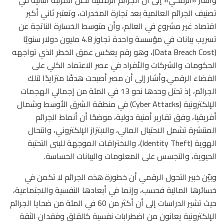
تصنيف الجرائم العالمية بعد تجارة المخدرات، وتعتبر ثاني أكبر
اقتصاد غير مشروع في العالم، وأن متوسط الخسارة الناتجة عن
تسريب بيانات في مؤسسة واحدة تجاوز 4.8 مليون دولار سنويًا
(Data Breach Cost)، وهو رقم يعكس عمق الخطر الذي تواجهه
الحكومات والشركات والأفراد في عصر الاعتماد الكلي على
الفضاء الرقمي.وأشار إلى أن مصر أصبحت هدفًا متزايدًا لتلك
الجرائم، إذ تحتل وحدها نحو 13 في المئة من إجمالي الهجمات
الإلكترونية (Cyber Attacks) في منطقة الشرق الأوسط وشمال
أفريقيا، وفق تقارير أمنية دولية، موضحًا أن أنماط الجرائم
المنتشرة تشمل الاحتيال المالي، والابتزاز الإلكتروني، وانتحال
الهوية (Identity Theft)، والاختراقات الموجهة للبنى التحتية
الحيوية، والتجسس على المعلومات والبيانات الحساسة.
وبيّن خبير التحول الرقمي أن خطورة هذه الجرائم لا تكمن في
خسائرها المالية فحسب، وإنما في أبعادها النفسية والاجتماعية،
حيث تشير الدراسات إلى أن أكثر من 60 في المئة من ضحايا الجرائم
الإلكترونية يعانون من اضطرابات نفسية كالقلق وفقدان الثقة