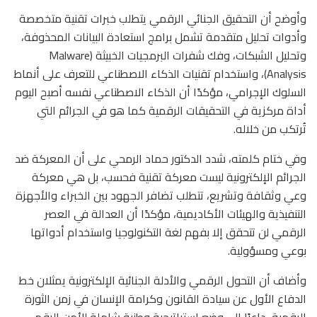
وأوضح أن التحقيق الجنائي الرقمي يتطلب خبرات تقنية متخصصة
وأدوات تحليل متقدمة تشمل برامج استعادة البيانات المحذوفة،
وتحليل الشبكات، وفك شفرات البرمجيات الخبيثة (Malware
Analysis)، واستخدام تقنيات الذكاء الاصطناعي للتعرف على أنماط
السلوك الإجرامي، مؤكدًا أن الذكاء الاصطناعي نفسه أصبح اليوم
أداة مركزية في التحقيقات الرقمية كما هو في الجرائم التي
تُرتكب من خلاله.
وفي ختام كلمته، شدد الدكتور حماد الرمحي على أن المعركة ضد
الجرائم الإلكترونية ليست معركة تقنية فحسب، بل هي معركة
وعي وثقافة وتشريع، تتطلب تضافر الجهود بين الخبراء والأجهزة
التنفيذية والهيئات الأكاديمية، مؤكدًا أن العدالة في العصر
الرقمي لن تتحقق إلا بفهم لغة التكنولوجيا واستخدام أدواتها
بوعي ومسؤولية.
وأضاف أن التحول الرقمي والأدلة الجنائية الإلكترونية يمثلان خط
الدفاع الأول عن سيادة القانون وكرامة الإنسان في زمن الثورة
الرقمية، داعيًا إلى وضع استراتيجية وطنية شاملة للأمن الرقمي