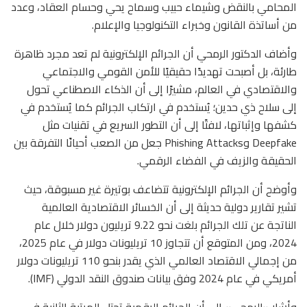
المحامي بالنقض وشيماء حبيب وسماح يحي وحسام العقاد، وعدد
من أساتذة القانون وخبراء التكنولوجيا والإعلام.
وأضاف الدكتور الرمحي أن الجرائم الإلكترونية لم تعد مجرد ظاهرة
طارئة، بل أصبحت تهديدًا حقيقيًا للأمن القومي والاجتماعي
والاقتصادي في العالم، مشيرًا إلى أن الذكاء الاصطناعي تحول
إلى سلاح ذي حدين؛ يُستخدم في ارتكاب الجرائم كما يُستخدم في
كشفها وإثباتها، لافتًا إلى أن التطور السريع في تقنيات مثل
Deepfake وPhishing Attacks جعل من الصعب أحيانًا التفرقة بين
الحقيقة والزيف في الفضاء الرقمي.
وأوضح أن الجرائم الإلكترونية تتضاعف بوتيرة غير مسبوقة، حيث
تشير تقارير دولية حديثة إلى أن الخسائر الاقتصادية العالمية
الناتجة عن تلك الجرائم بلغت نحو 9.22 تريليون دولار خلال عام
2024، ومن المتوقع أن تتجاوز 10 تريليونات دولار في عام 2025،
من إجمالي الاقتصاد العالمي الذي يقدر بنحو 110 تريليونات دولار
أمريكي في عام 2024 وفق بيانات صندوق النقد الدولي (IMF).
وأشار «الرمحي» إلى أن الجرائم الرقمية تحتل المرتبة الثانية في