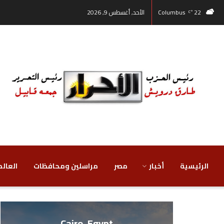
22
Columbus
الأحد, أغسطس 9, 2026
°C
الرئيسية
أخبار
مصر
‏مراسلين ومحافظات
‏العالم
Cairo, Egypt