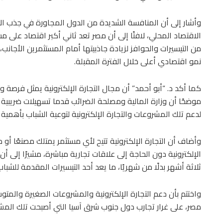
وأشار إلى أن المنافسة الشديدة من الدول المجاورة في جذب الاستث
الاقتصاد المحلي، لافتًا إلى أن مصر تعد ثاني أكبر اقتصاد على مس
من التيسيرات والحوافز لزيادة جاذبيتها أمام المستثمرين الأجا
نمو اقتصادي أعلى خلال الفترة المقبلة.
كما أكد د. “أبو أحمد” أن مجال التجارة الإلكترونية يمثل فرصة
موضحًا أن وزارة المالية ومصلحة الضرائب قدما تسهيلات ضريبي
لدعم تلك المشروعات والتجارة الإلكترونية لتوعية الشباب بأهمية 
وأضاف أن التجارة الإلكترونية تتيح لأي مستثمر يمتلك مصنعًا أو من
الإلكترونية دون الحاجة إلى علاقات تجارية مباشرة، مشيرًا إلى أ
ثلاثة أشهر بدلًا من شهريًا، ما يعد أحد التيسيرات المقدمة للشباب
واختتم بأن دعم التجارة الإلكترونية والمشروعات الصغيرة وال
مصر، على غرار تجارب دول جنوب شرق آسيا التي أصبحت تلك المش