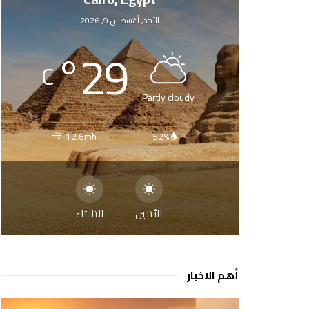
الأحد, أغسطس 9, 2026
°
29
C
Partly cloudy
12.6mh
52%
الأثنين
الثلاثاء
أهم الاخبار