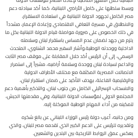
وبسط سلطتها على كامل الأراضي اللبنانية، كما أكد سيادته دعم
مصر الكامل لجهود الدولة اللبنانية في استعادة الاستقرار،
والانطلاق في مسيرة التعافي الاقتصادي وإعادة الإعمار، مشدداً
في ذلك الخصوص على ضرورة مواصلة قيام الدولة اللبنانية بكل ما
يلزم من جهد لضمان عدم المساس باستقرار لبنان وسلامته
الداخلية ووحدته الوطنية.وأشار السفير محمد الشناوي، المتحدث
الرسمي، إلى أن الرئيس أكد خلال المقابلة على موقف مصر الثابت
والداعم لسيادة لبنان ووحدة وسلامة أراضيه، مشيراً إلى استمرار
الاتصالات المصرية المكثفة مع مختلف الأطراف الدولية
والإقليمية الفاعلة، بهدف التأكيد على ضمان استقرار لبنان،
والانسحاب الإسرائيلي الكامل من جنوب لبنان، والتذكير بأهمية دعم
المجتمع الدولي لمؤسسات الدولة اللبنانية، وفي مقدمتها الجيش،
لتمكينه من أداء المهام الوطنية الموكلة إليه.
ومن جانبه، أعرب دولة رئيس الوزراء اللبناني عن بالغ شكره
وتقديره للرئيس على الدعم الكبير الذي تقدمه مصر للبنان، والذي
يعكس عمق الروابط التاريخية بين البلدين والشعبين.