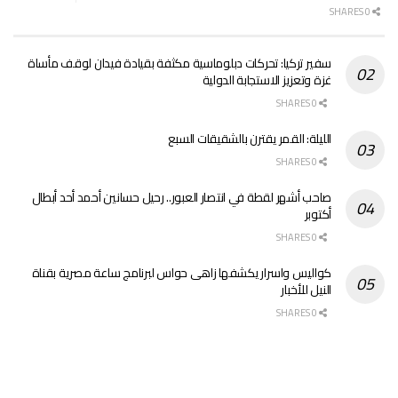
0 SHARES
سفير تركيا: تحركات دبلوماسية مكثفة بقيادة فيدان لوقف مأساة
غزة وتعزيز الاستجابة الدولية
0 SHARES
الليلة: القمر يقترن بالشقيقات السبع
0 SHARES
صاحب أشهر لقطة في انتصار العبور.. رحيل حسانين أحمد أحد أبطال
أكتوبر
0 SHARES
كواليس واسرار يكشفها زاهى حواس لبرنامج ساعة مصرية بقناة
النيل للأخبار
0 SHARES