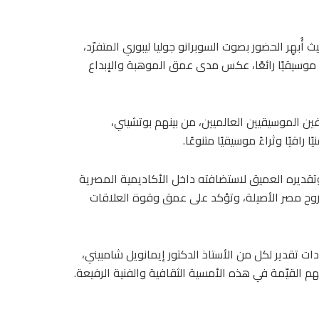
ث أُبهِر الحضور بصوت السوبرانو جوليا ليبوري المتفرّد،
ًا موسيقيًا رائعًا، عكس مدى عمق الموهبة والإبداع
ن الموسيقيين العالميين، من بينهم بوتشيني،
اقيًا وثراءً موسيقيًا متنوعًا.
 وتقديره العميق لاستضافته داخل الأكاديمية المصرية
كس روح مصر الأصيلة، وتؤكد على عمق وقوة العلاقات
دات تقدير لكل من الأستاذ الدكتور إيمانويل شامبيني،
كتهم القيّمة في هذه الأمسية الثقافية والفنية الرفيعة.