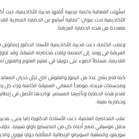
استُهلت الفعالية بكلمة ترحيبية ألقتها مديرة الأكاديمية، حيث أ
الأكاديمية تحت عنوان: “ثمانية أسابيع عن الحضارة المصرية ال
متعددة من هذه الحضارة العريقة.
وعقب الكلمة، دعت مديرة الأكاديمية الأستاذ الدكتور إيمانويل شا
العريقة في روما، إلى المنصة لإلقاء محاضرته الشيقة. وقد تناو
القديمة، مسلطاً الضوء على دورها في تعليم العلوم والفنون للعال
كما قام بشرح عدد من الرموز والنقوش التي تزيّن جدران المعا
ومجسمات فريدة، موضحاً المعاني العميقة الكامنة وراء كل رمز
تقدم هذه الحضارة وتأثيرها المستمر، تواجدها الأصيل في إيطال
وحضارية متينة.
عقب المحاضرة العلمية، دعت الأستاذة الدكتورة رانيا يحيى، مديرة
بحفل موسيقي مميز أحياه كل من المايسترو باولو شيبيليا، عازف الب
سورينتو، والمغنية السوبرانو الإيطالية المتألقة جوليا ليبوري وال