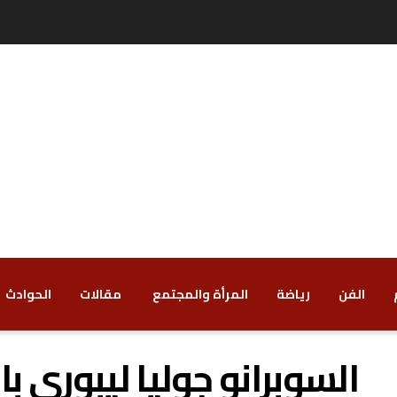
الفن
رياضة
‏المرأة والمجتمع
‏ مقالات
‏الحوادث
‏السوبرانو جوليا ليبورى ب