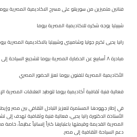
فنانين متميزين من سورينتو على مسرح الاكاديمية المصرية بروما
شيبيليا يوجه شكره للاكاديمية المصرية بروما
رانيا يحيى تكرم جوليا وشامبينى وشيبيليا بالاكاديمية المصرية برو
‏مبادرة ٨ أسابيع عن الحضارة المصرية بروما لتشجيع السياحة إلى مصر
الأكاديمية المصرية للفنون بروما تعزز الحضور المصري
‏فعالية فنية ثقافية أكاديمية بروما لتوطيد العلاقات المصرية الإي
في إطار جهودها المستمرة لتعزيز التبادل الثقافي بين مصر وإيطال
الأستاذة الدكتورة رانيا يحيى، فعالية فنية وثقافية تهدف إلى ت
المصرية القديمة وقيمتها باعتبارها كنزاً إنسانياً عظيماً، خاصة 
دعم السياحة الثقافية إلى مصر.