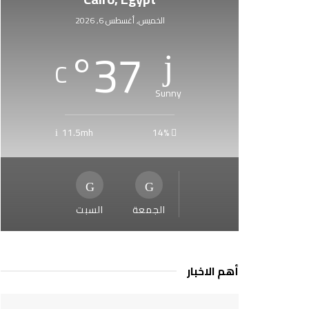
الخميس, أغسطس 6, 2026
°
37
C
Sunny
11.5mh
14%
الجمعة
السبت
أهم الاخبار