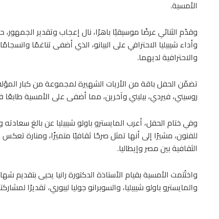
الأمسية.
وقدّم الثنائي عرضًا موسيقيًا باهرًا، نال إعجاب وتقدير الجمهور، حي
وأداء شيبيليا الاحترافي على البيانو، الذي أضفى تناغمًا وانسجام
والاحترافية لديهما.
تضمّن الحفل باقة من الأريات الشهيرة لمجموعة من كبار المؤلفي
روسيني، فيردي، بيليني وآخرين، مما أضفى على الأمسية طابعًا فنيًا ر
وفي ختام الحفل، أعرب المايسترو باولو شيبيليا عن بالغ سعادته
للفنون، مشيرًا إلى أنها تمثل صرحًا ثقافيًا متميزًا، ومنارة تع
الثقافية بين مصر وإيطاليا.
واختُتمت الأمسية بقيام الأستاذة الدكتورة رانيا يحيى بتقديم شها
والمايسترو باولو شيبيليا، والسوبرانو جوليا ليبوري، تقديرًا لمشار