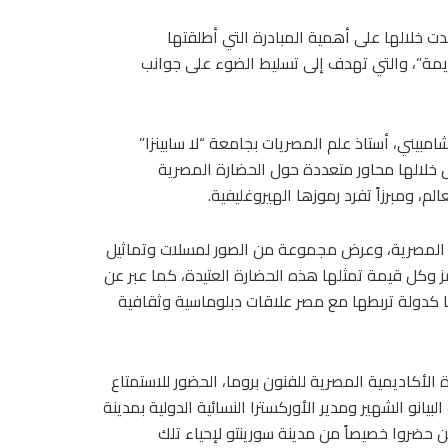
كدت خلالها على أهمية المبادرة التي أطلقتها
قديمة”، والتي تهدف إلى تسليط الضوء على جوانب
مبيني، أستاذ علم المصريات بجامعة “لا سابينزا”
ل خلالها محاور متعددة حول الحضارة المصرية
م، ومبرزاً تفرد رموزها الهيروغليفية.
بد المصرية، وعرض مجموعة من الصور لمسلات وتماثيل
 وكل قيمة تمثلها هذه الحضارة العتيدة، كما عبر عن
يا كدولة تربطها مع مصر علاقات دبلوماسية وثقافية
 الأكاديمية المصرية للفنون بروما، الحضور للاستمتاع
يانو الشهير ومدير الأوركسترا النسائية الدولية بمدينة
ذين حضروا خصيصاً من مدينة سورينتو لإحياء تلك