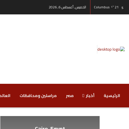
21
Columbus
الخميس, أغسطس 6, 2026
°C
الرئيسية
أخبار
مصر
‏مراسلين ومحافظات
‏العالم
Cairo, Egypt