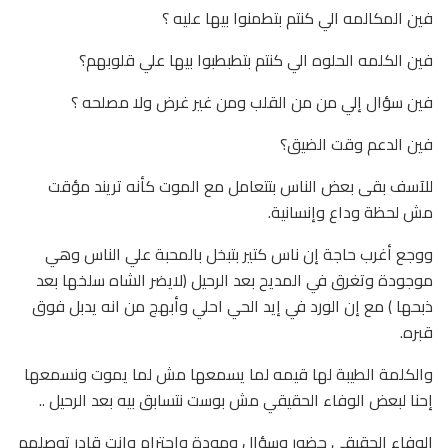
فين المكالمه الي كنتم بتطمنوا بيها عليه ؟
فين الكلمه الحلوه الي كنتم بتطبطبوا بيها علي قلوبهم؟
فين سؤال إلي من من القلب ومن غير غرض ولا مصلحه ؟
فين الدعم وقت الضيق؟
للآسف بقى بعض الناس بتتعامل مع الموت كأنه تريند مؤقت
مش لحظة وداع وإنسانية.
ووجع أغرب حاجة إن ناس كتير بتبخل بالمحبة علي الناس وهي
موجودة وتغرق في المديح بعد الرحيل (لايضر الشاه سلخها بعد
ذبحها ) مع إن الورد في إيد الحي احلي وأبهج من انه يدبل فوق
قبره.
والكلمة الطيبة لها قيمه لما يسمعها مش لما يموت ونسمعها
إحنا لبعض الوفاء الحقيقي مش بوست نتسابق بيه بعد الرحيل ..
الوفاء الحقيقي حضور وسؤال ومودة واحترام وإنت قادر توصلهم