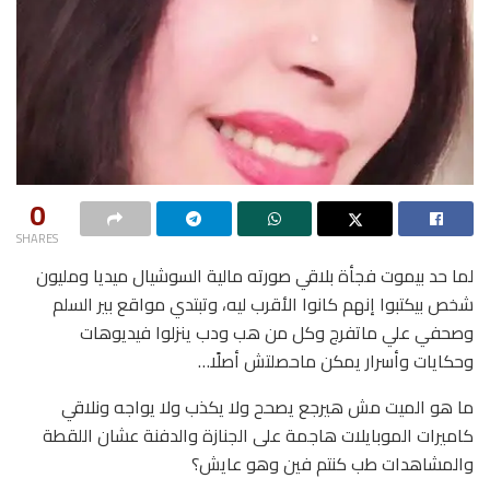
0
SHARES
لما حد بيموت فجأة بلاقي صورته مالية السوشيال ميديا ومليون
شخص بيكتبوا إنهم كانوا الأقرب ليه، وتبتدي مواقع بير السلم
وصحفي علي ماتفرج وكل من هب ودب ينزلوا فيديوهات
وحكايات وأسرار يمكن ماحصلتش أصلًا…
ما هو الميت مش هيرجع يصحح ولا يكذب ولا يواجه ونلاقي
كاميرات الموبايلات هاجمة على الجنازة والدفنة عشان اللقطة
والمشاهدات طب كنتم فين وهو عايش؟