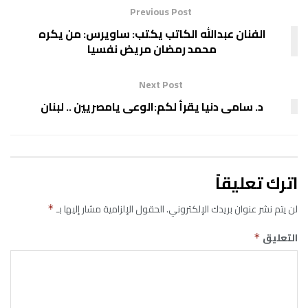
Previous Post
الفنان عبدالله الكاتب يكتب: ساويرس: من يكره
محمد رمضان مريض نفسيا
Next Post
د. سامى دنيا يقرأ لكم:الوعى يامصريين .. لبنان
اترك تعليقاً
لن يتم نشر عنوان بريدك الإلكتروني.
الحقول الإلزامية مشار إليها بـ
*
التعليق
*