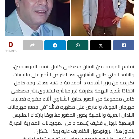
0
SHARES
تفاقم الموقف بين الفنان مصطفى كامل، نقيب الموسيقيين،
والناقد الفني طارق الشناوي، بعد اعتراض الأخير على ملابسات
تكريمه من وزير الثقافة د. أحمد فؤاد هنو، بعدها وجه كامل
انتقادًا شديد اللهجة بطريقة غير مباشرة للشناوي.نشر مصطفى
كامل مجموعة من الصور لطارق الشناوي أثناء حضوره فعاليات
مهرجان الجونة، واعترض على مظهره قائلًا: “في جميع مهرجانات
البلدان العربية والأجنبية يكون الحضور مشروطًا بارتداء الملابس
الرسمية للرجال، فكيف يُسمح داخل المهرجانات المصرية الكبيرة
بتجاوز هذا البروتوكول المُتعارف عليه بهذا الشكل”.