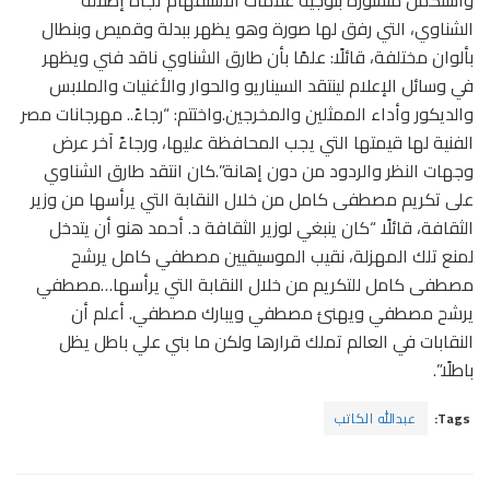
واستكمل منشوره بتوجيه علامات الاستفهام تجاه إطلالة
الشناوي، التي رفق لها صورة وهو يظهر ببدلة وقميص وبنطال
بألوان مختلفة، قائلًا: علمًا بأن طارق الشناوي ناقد فني ويظهر
في وسائل الإعلام لينتقد السيناريو والحوار والأغنيات والملابس
والديكور وأداء الممثلين والمخرجين.واختتم: “رجاءً.. مهرجانات مصر
الفنية لها قيمتها التي يجب المحافظة عليها، ورجاءً آخر عرض
وجهات النظر والردود من دون إهانة”.كان انتقد طارق الشناوي
على تكريم مصطفى كامل من خلال النقابة التي يرأسها من وزير
الثقافة، قائلًا “كان ينبغي لوزير الثقافة د. أحمد هنو أن يتدخل
لمنع تلك المهزلة، نقيب الموسيقيين مصطفي كامل يرشح
مصطفى كامل للتكريم من خلال النقابة التي يرأسها…مصطفي
يرشح مصطفي ويهنئ مصطفي ويبارك مصطفي. أعلم أن
النقابات في العالم تملك قرارها ولكن ما بني علي باطل يظل
باطلًا”.
Tags:
عبدالله الكاتب