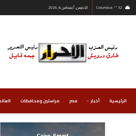
32
Columbus
الخميس, أغسطس 6, 2026
°C
الرئيسية
أخبار
مصر
‏مراسلين ومحافظات
‏العالم
Cairo, Egypt