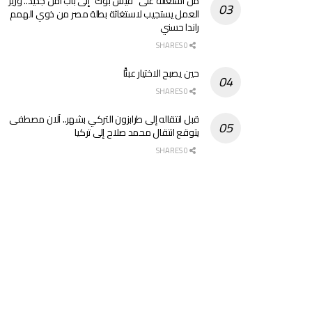
من استغاثة على “فيس بوك” إلى باب أمل جديد.. وزير
العمل يستجيب لاستغاثة بطلة مصر من ذوي الهمم
راندا حسني
0 SHARES
حين يصبح الاختيار عبئًا
0 SHARES
قبل انتقاله إلى طرابزون التركي بشهر.. آلان مصطفى
يتوقع انتقال محمد صلاح إلى تركيا
0 SHARES