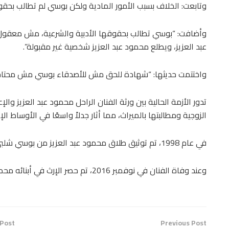
وتابعت: الخلاف بسبب الأمور المادية ولكن بوسي لم تطالب بحقوق 
وأضافت: “بوسي تطالب بحقوقها الأدبية والشرعية، مش معقو
عبد العزيز، ويطلع محمود عبد العزيز شخصية غير مقبولة”.
واختتمت حديثها: “شهادة للحق مش للأصدقاء بوسي مش محتاج
تدور الأزمة الحالية بين ورثة الفنان الراحل محمود عبد العزيز وا
الزوجية ومطالبتها بالميراث، مما أثار جدلاً واسعًا في الأوساط الإع
في عام 1998، تم توثيق طلاق محمود عبد العزيز من بوسي شلبي رسميًا، بعد نحو 45 يومًا من زواجهما.
وعند وفاة الفنان في نوفمبر 2016، تم حصر الإرث في أبنائه محمد وكريم فقط، دون ذكر أي زوجة أو مستحق آخر.
 Post
Previous Post