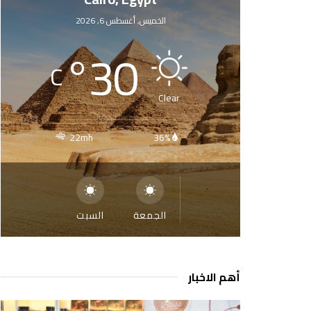
الخميس, أغسطس 6, 2026
°
30
C
Clear
22mh
36%
الجمعة
السبت
أهم الاخبار