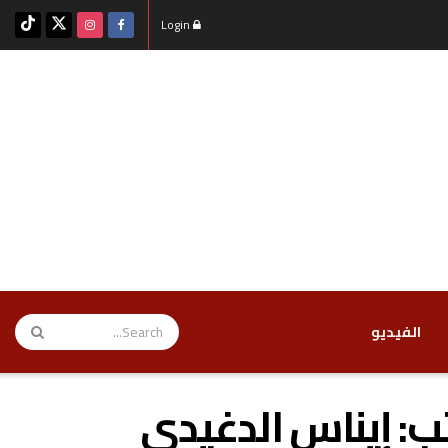
Login
‏الفيديو
تب: إيناس الدغيدي