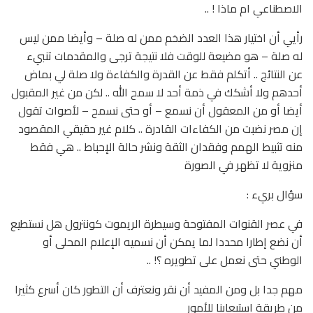
الاصطناعي ام ماذا ! ..
رأيي أن اختيار هذا العدد الضخم ممن له صلة – وأيضا ممن ليس
له صلة – هو مضيعة للوقت فلا نتيجة ترجى والمقدمات تنبيء
عن النتائج .. أتكلم فقط عن القدرة والكفاءة ولا صلة لي بماض
أحدهم ولا أشكك في ذمة أحد لا سمح الله .. لكن من غير المقبول
أيضا أو من المعقول أن نسمع – أو حتى نسمح – لأصوات تقول
إن مصر نضبت من الكفاءات القادرة .. كلام غير حقيقي المقصود
منه تثبيط الهمم وفقدان الثقة ونشر حالة الإحباط .. هي فقط
منزوية لا تظهر في الصورة
سؤال بريء :
في عصر القنوات المفتوحة وسيطرة الريموت كونترول هل نستطيع
أن نضع إطارا محددا لما يمكن أن نسميه الإعلام المحلى أو
الوطني حتى نعمل على تطويره ؟! ..
مهم جدا بل ومن المفيد أن نقر ونعترف أن التطور كان أسرع كثيرا
من طريقة استيعابنا للأمور