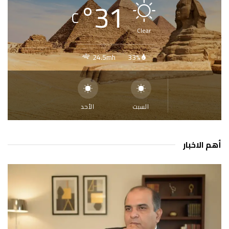
°
31
C
Clear
24.5mh
33%
السبت
الأحد
أهم الاخبار