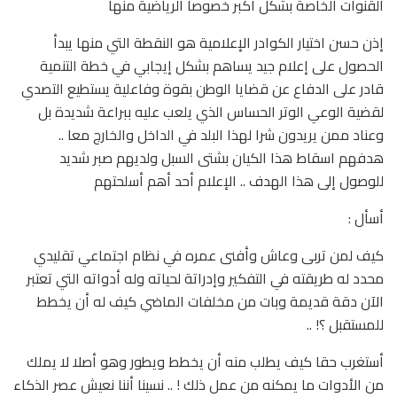
القنوات الخاصة بشكل اكبر خصوصا الرياضية منها
إذن حسن اختيار الكوادر الإعلامية هو النقطة التي منها يبدأ
الحصول على إعلام جيد يساهم بشكل إيجابي في خطة التنمية
قادر على الدفاع عن قضايا الوطن بقوة وفاعلية يستطيع التصدي
لقضية الوعي الوتر الحساس الذي يلعب عليه ببراعة شديدة بل
وعناد ممن يريدون شرا لهذا البلد في الداخل والخارج معا ..
هدفهم اسقاط هذا الكيان بشتى السبل ولديهم صبر شديد
للوصول إلى هذا الهدف .. الإعلام أحد أهم أسلحتهم
أسأل :
كيف لمن تربى وعاش وأفنى عمره في نظام اجتماعي تقليدي
محدد له طريقته في التفكير وإدراتة لحياته وله أدواته التي تعتبر
الآن دقة قديمة وبات من مخلفات الماضي كيف له أن يخطط
للمستقبل ؟! ..
أستغرب حقا كيف يطلب منه أن يخطط ويطور وهو أصلا لا يملك
من الأدوات ما يمكنه من عمل ذلك ! .. نسينا أننا نعيش عصر الذكاء