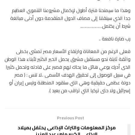
وهذا ما سيمنحنا فترة أطول لإكمال مشروعنا التنموي العظيم
جدا الذي سينقلنا إلى مصاف الدول المتقدمة دون أدنى مبالغة
شرط أن يكتمل………………..
رب ضارة نافعة ..
فعلى الرغم من المعاناة وارتفاع الأسعار مصر تمشي بخطى
واثقة ثابتة نحو مستقبل مشرق يحمل الخير الكثير لأبناء هذا الوطن
الذى أدرك بوعي هائل ما يحاك لهم فصبر على قادته وتحمل كثيرا
في سبيل الوصول إلى تحقيق الهدف الأسمى ..لا تنس : ( مصر
دولة عظمى حقيقية وهي التي ستقود المنطقة وليس إيران أو
إسرائيل ولا حتى تركيا التي تراقب من بعيد ).
Previous Post
مركز المعلومات والتراث الإذاعى يحتفل بميلاد
الإذاعي الكبير ماهر عبد العزيز