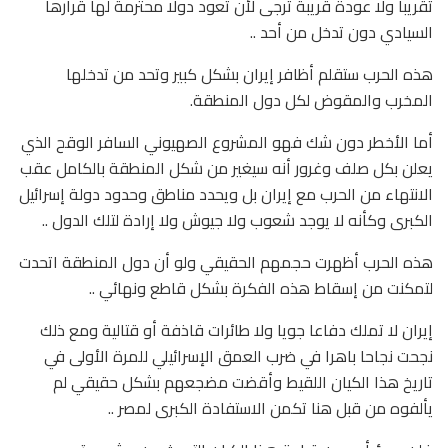
تقريبا ولا عودة قريبة ترجى لأن تعود دولا محترمة لها قرارها
السيادي دون تدخل من أحد ..
هذه الحرب ستقلم أظافر إيران بشكل كبير وتحد من تدخلها
المخرب والمقوض لكل دول المنطقة.
أما الأخطر دون شك فهو المشروع الصهيوني السافر الوقح الذي
يعلن بكل صلف وغرور أنه سيغير من شكل المنطقة بالكامل عقب
الانتهاء من الحرب مع إيران بل ويحدد مناطق وحدود دولة إسرائيل
الكبرى وكأنه لا يوجد شعوب ولا جيوش ولا إرادة لتلك الدول ..
هذه الحرب أظهرت حجمهم الحقيقي ولو أن دول المنطقة اتحدت
لتمكنت من إسقاط هذه الفكرة بشكل قاطع ونهائي ..
إيران لا تملك دفاعا جويا ولا طائرات قاذفة أو قتالية ومع ذلك
نجحت نجاحا باهرا في ضرب العمق الإسرائيلي للمرة الأولى في
تاريخ هذا الكيان اللقيط وأقضت مضجعهم بشكل حقيقي لم
يألفوه من قبل هنا تكمن الاستفادة الكبرى لمصر ..