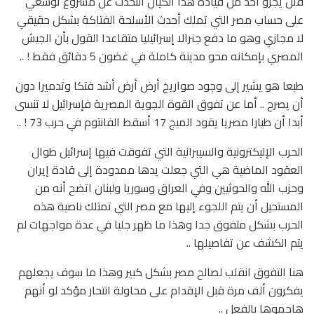
فلن يجرؤ أحد من قيادة هذا الكيان التحدث عن مشروع توسعي
على حساب مصر التي تملك أحدث الأسلحة الفتاكة بشكل حقيقي
لا مجازي وهو ما دفع جنرالا إسرائيليا متقاعدا القول بأن الجيش
المصري بإمكانه محو مدينة كاملة في غضون 5 دقائق فقط ! ..
طبعا هو يشير إلى وجود صواريخ أرض أرض أشد فتكا وتدميرا دون
أن يصرح .. أما عن تفوق القوة الجوية المصرية فإسرائيل لا تنسى
أبدا أن طيارا مصريا يقود الميج 17 أسقط الفانتوم في حرب 73 ! ..
الحرب الإليكترونية والسيبرانية التي تفوقت فيها إسرائيل طوال
العقود الماضية هي التي جعلت يدها ممدودة إلى قادة إيران
وحزب الله والحوثيين وفي العراق وسوريا ولبنان اتضح أنه من
المستحيل أن يتم اللجوء إليها مع مصر التي تمتلك ناصية هذه
الحرب بشكل متفوق جدا وهذا ما ظهر جليا في عدة مواجهات لم
يتم الكشف عن تفاصيلها ..
هنا التفوق انقلب لصالح مصر بشكل كبير وهذا ما سوف يجعلهم
يفكرون ألف مرة قبل الإقدام على محاولة انتحار مؤكد لو أنهم
هاجموها بالفعل ..