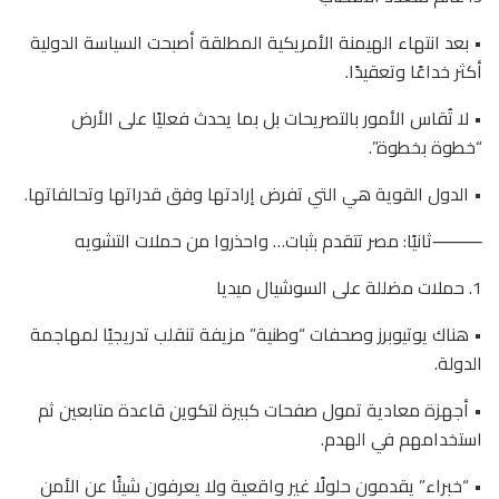
• بعد انتهاء الهيمنة الأمريكية المطلقة أصبحت السياسة الدولية
أكثر خداعًا وتعقيدًا.
• لا تُقاس الأمور بالتصريحات بل بما يحدث فعليًا على الأرض
“خطوة بخطوة”.
• الدول القوية هي التي تفرض إرادتها وفق قدراتها وتحالفاتها.
⸻ثانيًا: مصر تتقدم بثبات… واحذروا من حملات التشويه
1. حملات مضللة على السوشيال ميديا
• هناك يوتيوبرز وصحفات “وطنية” مزيفة تنقلب تدريجيًا لمهاجمة
الدولة.
• أجهزة معادية تمول صفحات كبيرة لتكوين قاعدة متابعين ثم
استخدامهم في الهدم.
• “خبراء” يقدمون حلولًا غير واقعية ولا يعرفون شيئًا عن الأمن