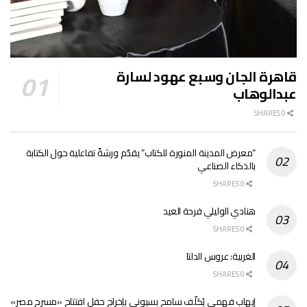
قاهرة الجان وسبع عهود لسارة
عبدالوهاب
0 SHARES
“معرض المدينة المنورة للكتاب” يقدّم ورشةً تفاعلية حول الكتابة
بالذكاء الصناعي
0 SHARES
هنادي الوليلي فرحة العيد
0 SHARES
الغربية: عروس الدلتا
0 SHARES
إيهاب فهمي يُكلّف سامح بسيوني بإخراج حفل افتتاح «مسرح مصر»