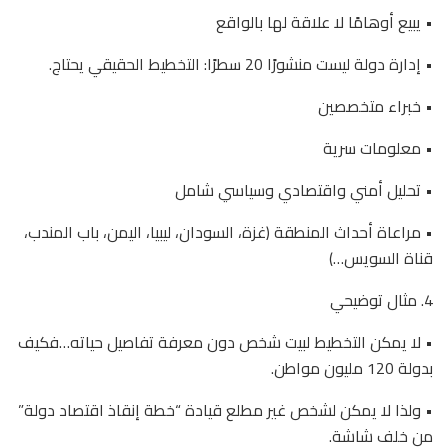
• يبيع أوهامًا لا علاقة لها بالواقع
• إدارة دولة ليست منشورًا 20 سطرًا: التخطيط الحقيقي يحتاج.
• خبراء متخصصين
• معلومات سرية
• تحليل أمني واقتصادي وسياسي شامل
• مراعاة أحداث المنطقة (غزة، السودان، ليبيا، اليمن، باب المندب،
قناة السويس…)
4. مثال توضيحي
• لا يمكن التخطيط لبيت شخص دون معرفة تفاصيل حياته…فكيف
بدولة 120 مليون مواطن.
• ولذا لا يمكن لشخص غير مطلع قيادة “خطة إنقاذ اقتصاد دولة”
من خلف شاشة.