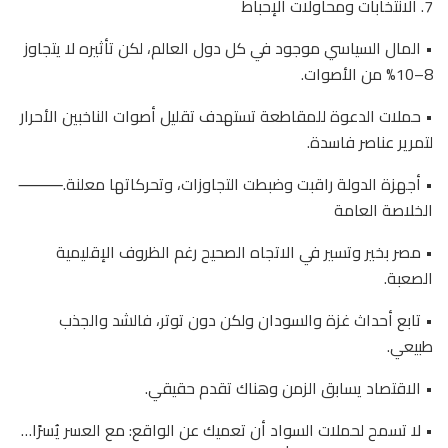
7. الانتخابات ومحاولات الإحباط
• المال السياسي موجود في كل دول العالم، لكن تأثيره لا يتجاوز
8–10% من الأصوات.
• حملات الدعوة للمقاطعة تستهدف تقليل أصوات الناخبين الأحرار
لتمرير عناصر فاسدة.
• أجهزة الدولة راقبت وضبطت التجاوزات، وتحركاتها معلنة.⸻
الخلاصة العامة
• مصر بخير وتسير في الاتجاه الصحيح رغم الظروف الإقليمية
الصعبة.
• تابع أحداث غزة والسودان ولكن دون توتر، فالشد والجذب
طبيعي.
• الاقتصاد يسابق الزمن وهناك تقدم حقيقي.
• لا تسمح لحملات السواد أن تعميك عن الواقع: مع العسر يُسرًا…