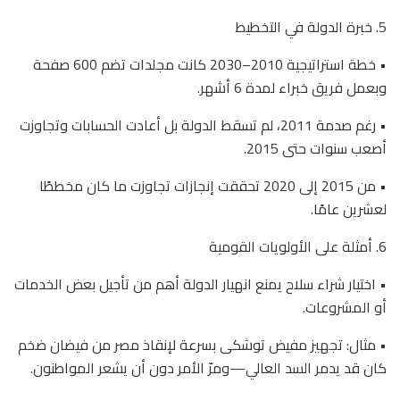
5. خبرة الدولة في التخطيط
• خطة استراتيجية 2010–2030 كانت مجلدات تضم 600 صفحة
وبعمل فريق خبراء لمدة 6 أشهر.
• رغم صدمة 2011، لم تسقط الدولة بل أعادت الحسابات وتجاوزت
أصعب سنوات حتى 2015.
• من 2015 إلى 2020 تحققت إنجازات تجاوزت ما كان مخططًا
لعشرين عامًا.
6. أمثلة على الأولويات القومية
• اختيار شراء سلاح يمنع انهيار الدولة أهم من تأجيل بعض الخدمات
أو المشروعات.
• مثال: تجهيز مفيض توشكى بسرعة لإنقاذ مصر من فيضان ضخم
كان قد يدمر السد العالي—ومرّ الأمر دون أن يشعر المواطنون.