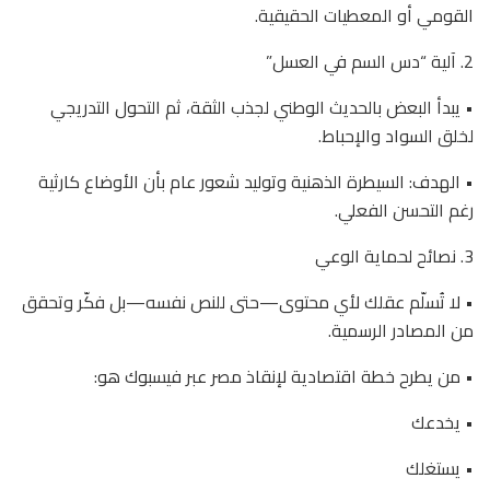
القومي أو المعطيات الحقيقية.
2. آلية “دس السم في العسل”
• يبدأ البعض بالحديث الوطني لجذب الثقة، ثم التحول التدريجي
لخلق السواد والإحباط.
• الهدف: السيطرة الذهنية وتوليد شعور عام بأن الأوضاع كارثية
رغم التحسن الفعلي.
3. نصائح لحماية الوعي
• لا تُسلّم عقلك لأي محتوى—حتى للنص نفسه—بل فكّر وتحقق
من المصادر الرسمية.
• من يطرح خطة اقتصادية لإنقاذ مصر عبر فيسبوك هو:
• يخدعك
• يستغلك