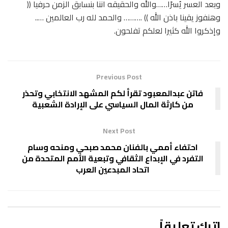
وبعد العسر يُسرًا……والله والحقيقه اننا بنسابق الزمن حرفيا ((
وهنفوز يقينا باذن الله )) .……… والحمد لله رب العالمين …..
وإذكروا الله كثيرا لعلكم تفلحون.
Previous Post
فاتن عبدالمعبود تقرأ لكم المشهد الانتخابي وتحذر
من كارثة المال السياسي على الإرادة الشعبية
Next Post
احتفاء أممي بالفنان محمد صبحي ومنحه وسام
التفرد في الإبداع الثقافي وتبعية الأمم المتحدة من
اتحاد المبدعين العرب
اترك تعليقاً