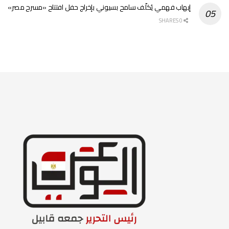
إيهاب فهمي يُكلّف سامح بسيوني بإخراج حفل افتتاح «مسرح مصر»
0 SHARES