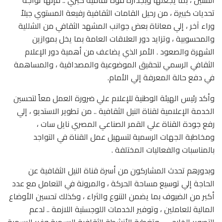
تحديات كبيرة ، من رحيل القامات الثقافية رفيعة المستوي جيلاً
وراء آخر ، إلي معاناة بعض جوانب المشهد الثقافي من الشللية
والمحسوبية ، وتزايد دور العلاقات العامة بما يخل بموازين
الشهرة والصعود . الأمر الذي يضاعف من أهمية دور الإعلام
الثقافي الرسمي لتحقيق الموضوعية والمصداقية ، والمساهمة
في دفع حالة المعرفة إلي الأمام.
وأكد رئيس الهيئة الوطنية للإعلام علي ضرورة العمل معاً لتحسين
الخدمة الإعلامية لقناة النيل الثقافية .. من تطوير الاستديو ، إلي
رفع جودة القناة علي القمر الصناعي المصري نايل سات ،
ومخاطبة الجهات الرسمية لتسهيل عمل القناة في التواجد
بالمناسبات والفعاليات المختلفة .
وبدورهم تحدث المشاركون من أسرة قناة النيل الثقافية عن
الحاجة إلي توسيع مساحة الحركة ، والمرونة في التعامل مع عدد
أكبر من الضيوف بما يضمن التنوع والثراء ، وكذلك تحسين الأوضاع
المالية للعاملين ، وتوفير الخدمات اللوجستية اللازمة .. لدعم
التصوير الخارجي ، وتغطية الأنشطة الثقافية الرسمية وغير الرسمية