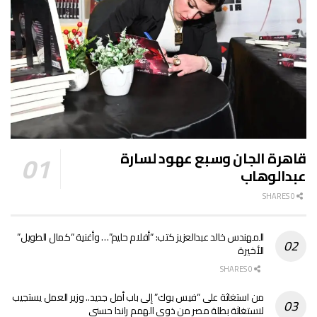
قاهرة الجان وسبع عهود لسارة
عبدالوهاب
0 SHARES
المهندس خالد عبدالعزيز كتب: “أفلام حليم”… وأغنية “كمال الطويل”
الأخيرة
0 SHARES
من استغاثة على “فيس بوك” إلى باب أمل جديد.. وزير العمل يستجيب
لاستغاثة بطلة مصر من ذوي الهمم راندا حسني