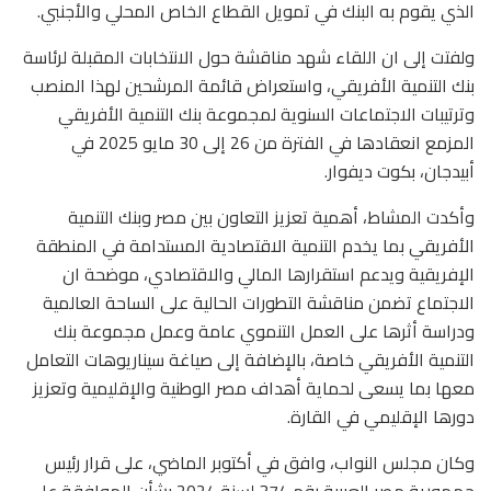
الذي يقوم به البنك في تمويل القطاع الخاص المحلي والأجنبي.
ولفتت إلى ان اللقاء شهد مناقشة حول الانتخابات المقبلة لرئاسة
بنك التنمية الأفريقي، واستعراض قائمة المرشحين لهذا المنصب
وترتيبات الاجتماعات السنوية لمجموعة بنك التنمية الأفريقي
المزمع انعقادها في الفترة من 26 إلى 30 مايو 2025 في
أبيدجان، بكوت ديفوار.
وأكدت المشاط، أهمية تعزيز التعاون بين مصر وبنك التنمية
الأفريقي بما يخدم التنمية الاقتصادية المستدامة في المنطقة
الإفريقية ويدعم استقرارها المالي والاقتصادي، موضحة ان
الاجتماع تضمن مناقشة التطورات الحالية على الساحة العالمية
ودراسة أثرها على العمل التنموي عامة وعمل مجموعة بنك
التنمية الأفريقي خاصة، بالإضافة إلى صياغة سيناريوهات التعامل
معها بما يسعى لحماية أهداف مصر الوطنية والإقليمية وتعزيز
دورها الإقليمي في القارة.
وكان مجلس النواب، وافق في أكتوبر الماضي، على قرار رئيس
جمهورية مصر العربية رقم 374 لسنة 2024 بشأن الموافقة على