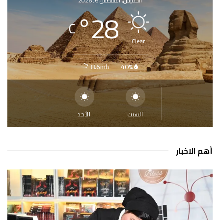
الخميس, أغسطس 6, 2026
°
28
C
Clear
8.6mh
40%
السبت
الأحد
أهم الاخبار