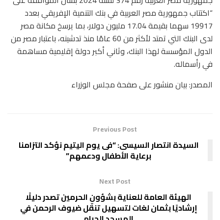
“اكتتاب جمهورية مصر العربية في بنك التنمية الإفريقي بعدد
19917 سهما بقيمة 17.04 مليون دولار، بما يرسخ مكانة مصر
لدى البنك التي تمتد لأكثر من 60 عامًا منذ تدشينه، باعتبار مصر من
الدول المؤسسة لهذا البنك، وثاني أكبر دولة إقليمية مساهمة
في رأسماله.
المصدر: بيان منشور على صفحة مجلس الوزراء
Previous Post
السيدة انتصار السيسى: “فى يوم اليتيم نؤكد التزامنا
برعاية الأطفال ودعمهم”
Next Post
الهيئة العامة للعناية بشؤون الحرمين تصدر دليلًا
إرشاديًا بثمان لغات لتسهيل تنقّل ضيوف الرحمن في
المسجد الحرام