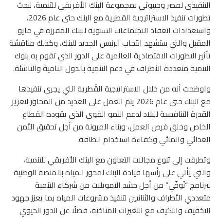
التنفيذي لمصر وجيبوتي بمجموعة البنك الأفريقي للتنمية، لبحث
تطورات تنفيذ الاستراتيجية القطرية مع البنك حتى عام 2026،
واستعدادات انعقاد الاجتماعات السنوية للبنك المقررة في مايو
المقبل والتي ستشهد انتخاب الرئيس الجديد للبنك، وكذلك مناقشة
تأثير التطورات الاقتصادية العالمية على الدور الذي تقوم به بنوك
التنمية متعددة الأطراف في دعم التنمية بالدول النامية والناشئة.
واوضحت أنه من خلال الاستراتيجية القُطرية التي يجري تنفيذها
مع البنك حتى عام 2026 يتم العمل على العديد من المحاور لتعزيز
القدرة التنافسية للبلاد لدعم النمو القوي الذي يقوده القطاع
الخاص وخلق فرص العمل، وبناء المرونة من أجل تحقيق الأمن
الغذائي والمائي وكفاءة استخدام الطاقة.
وتطرقت إلى تنوع مجالات التعاون مع البنك الأفريقي للتنمية،
والتي يأتي على رأسها قيادة البنك لمحور المياه بالمنصة الوطنية
لبرنامج “نُوفّي” من أجل حشد التمويلات من شركاء التنمية
متعددي الأطراف والثنائيين لتنفيذ مشروعات المياه بما يعزز جهود
التخفيف والتكيف مع التغيرات المناخية، فضلًا عن الدور الحيوي