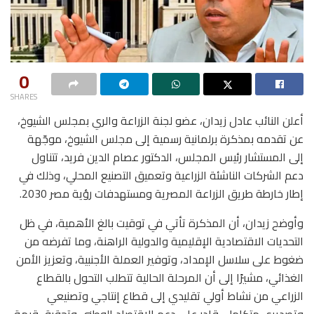
0
SHARES
أعلن النائب عادل زيدان، عضو لجنة الزراعة والري بمجلس الشيوخ،
عن تقدمه بمذكرة برلمانية رسمية إلى مجلس الشيوخ، موجّهة
إلى المستشار رئيس المجلس، الدكتور عصام الدين فريد، تتناول
دعم الشركات الناشئة الزراعية وتعميق التصنيع المحلي، وذلك في
إطار خارطة طريق الزراعة المصرية ومستهدفات رؤية مصر 2030.
وأوضح زيدان، أن المذكرة تأتي في توقيت بالغ الأهمية، في ظل
التحديات الاقتصادية الإقليمية والدولية الراهنة، وما تفرضه من
ضغوط على سلاسل الإمداد، وتوفير العملة الأجنبية، وتعزيز الأمن
الغذائي، مشيرًا إلى أن المرحلة الحالية تتطلب التحول بالقطاع
الزراعي من نشاط أولي تقليدي إلى قطاع إنتاجي وتصنيعي
وتصديري متكامل، قادر على دعم الاقتصاد الوطني وتحقيق قيمة