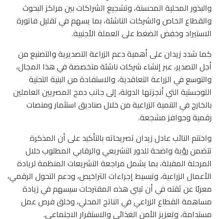
والبذور المحلية المحسنة، وتشجيع الشراكات بين مراكز البحوث
والقطاع الخاص والشركات الناشئة، بما يسهم في تقليل فاتورة
الاستيراد وخفض الضغط على العملة الأجنبية.
كما شدد زيدان على أهمية دعم الزراعة التصديرية والتصنيع من
أجل التصدير، عبر إنشاء شركات ناشئة متخصصة في هذا المجال،
والتوسع في الزراعة التعاقدية، والاستفادة من البنية التحتية
اللوجستية التي أنجزتها الدولة، إلى جانب دمج المصريين العاملين
بالخارج في التنمية الزراعية من خلال صناديق استثمار ومنصات
رقمية وحوافز مشجعة.
واختتم النائب عادل زيدان تصريحاته بالتأكيد على أن المذكرة
تتضمن رؤية واضحة للدور التشريعي والرقابي المطلوب خلال
المرحلة المقبلة، بما يشمل مراجعة التشريعات المنظمة لريادة
الأعمال الزراعية، وتبسيط إجراءات التراخيص، ودعم التحول الرقمي،
معربًا عن ثقته في أن تبني هذه المقترحات سيسهم في زيادة
مساهمة القطاع الزراعي في الناتج المحلي، وخلق فرص عمل
مستدامة، وتعزيز الأمن الغذائي والاستقرار الاجتماعي.