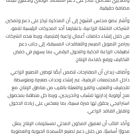
مضافة حقيقية.
وأشار عضو مجلس الشيوخ إلى أن المذكرة تركز على دعم وتمكين
الشركات الناشئة الزراعية، باعتبارها أحد المحركات الرئيسية للنمو،
من خلال إنشاء حاضنات أعمال زراعية إقليمية، وربط هذه الشركات
ببرامج التمويل الميسر والتعاقدات المسبقة، إلى جانب دعم
تطبيقات الزراعة الذكية والتحول الرقمي، بما يسهم في خفض
التكاليف ورفع كفاءة الإنتاج.
وأضاف زيدان أن المقترحات تتضمن أيضًا توطين التصنيع الزراعي
داخل المجتمعات الريفية، عبر إنشاء وحدات صغيرة ومتوسطة
للتجفيف والتعليب والفرز والتعبئة بالقرب من مناطق الإنتاج، مع
منح أولوية إدارتها للشباب والخريجين، وربط كل منطقة بمحصول
استراتيجي يحقق لها ميزة نسبية، بما ينعكس على زيادة الدخول
وتقليل الفاقد الزراعي.
وأكد النائب أن تعميق المكون المحلي لمستلزمات الإنتاج يمثل
محورًا أساسيًا، من خلال دعم تصنيع الأسمدة الحيوية والعضوية