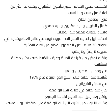
اكتشفه عمي الشاعر الكبير مأمون الشناوي وكتب له اكثر من
اغنية مثل سيب وانا اسيب
غني ايضامن الحان
كمال الطويل وسيد مكاوي وبليغ حمدي
واشاد بصوته محمد عبد الوهاب
احدثت اول اغانيه السح الدح امبوه ثورة في عالم الغناءوشارك في
بطولة 20 فيلما كان الجمهور يقطع من اجله التذكرة
عدوية لا يقرأ ولا يكتب
ولكنه تمكن من قراءة الحياة وعرف بالضبط كيف يحتل مكانة
استثنائية
في وجدان المصريين والعرب
شاركه عبد الحليم غناء السح الدح امبوه عام 1976
في فندق الشيراتون
كان عبدالحليم في حياته ينكر الواقعة
ولكن بعد رحيل عبد الحليم اكدها الجميع
وكنت انا اول من اشرت الي تلك الواقعة علي صفحات روزاليوسف