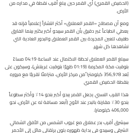
(الحضيض القمري) أي القمر حين يبلغ أقرب نقطة في مداره من
الأرض.
ومع أن مصطلح «القمر العملاق» أكثر انتشاراً إعلامياً فإنه قد
يعطي انطباعاً غير دقيق بأن القمر سيبدو أكبر بكثير بينما الفارق
طفيف للعين المجردة بين القمر العملاق والبدور العادية التي
نشاهدها كل شهر.
سيبلغ القمر العملاق لحظة الاكتمال عند الساعة 04:19 مساءً
بتوقيت مكة المكرمة (01:19 ظهرًا بتوقيت غرينتش)، وسيكون على
بُعد 356,978 كيلومترا ًمن مركز الأرض، متزامنًا تقريبًا مع مروره
بنقطة الحضيض القمري
هذا القرب النسبي يجعل القمر يبدو أكبر بنحو 14٪ وأكثر سطوعاً
بنحو 30٪ مقارنة بالبدر عند الأوج (أبعد مسافة له عن الأرض، نحو
406,000 كيلومتر).
سيشرق أقرب بدر عملاق مع غروب الشمس من الأفق الشمالي
الشرقي وسيبدو في بداية ظهوره بلون برتقالي مائل إلى الأحمر