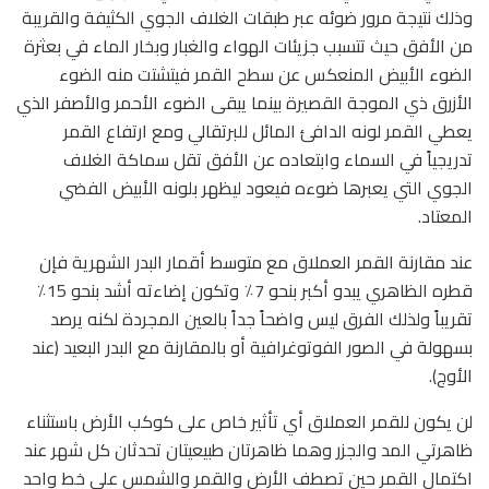
وذلك نتيجة مرور ضوئه عبر طبقات الغلاف الجوي الكثيفة والقريبة
من الأفق حيث تتسبب جزيئات الهواء والغبار وبخار الماء في بعثرة
الضوء الأبيض المنعكس عن سطح القمر فيتشتت منه الضوء
الأزرق ذي الموجة القصيرة بينما يبقى الضوء الأحمر والأصفر الذي
يعطي القمر لونه الدافئ المائل للبرتقالي ومع ارتفاع القمر
تدريجياً في السماء وابتعاده عن الأفق تقل سماكة الغلاف
الجوي التي يعبرها ضوءه فيعود ليظهر بلونه الأبيض الفضي
المعتاد.
عند مقارنة القمر العملاق مع متوسط أقمار البدر الشهرية فإن
قطره الظاهري يبدو أكبر بنحو 7٪ وتكون إضاءته أشد بنحو 15٪
تقريباً ولذلك الفرق ليس واضحاً جداً بالعين المجردة لكنه يرصد
بسهولة في الصور الفوتوغرافية أو بالمقارنة مع البدر البعيد (عند
الأوج).
لن يكون للقمر العملاق أي تأثير خاص على كوكب الأرض باستثناء
ظاهرتي المد والجزر وهما ظاهرتان طبيعيتان تحدثان كل شهر عند
اكتمال القمر حين تصطف الأرض والقمر والشمس على خط واحد