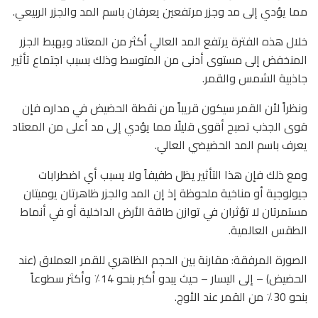
مما يؤدي إلى مد وجزر مرتفعين يعرفان باسم المد والجزر الربيعي.
خلال هذه الفترة يرتفع المد العالي أكثر من المعتاد ويهبط الجزر
المنخفض إلى مستوى أدنى من المتوسط وذلك بسبب اجتماع تأثير
جاذبية الشمس والقمر.
ونظراً لأن القمر سيكون قريباً من نقطة الحضيض في مداره فإن
قوى الجذب تصبح أقوى قليلًا مما يؤدي إلى مد أعلى من المعتاد
يعرف باسم المد الحضيضي العالي.
ومع ذلك فإن هذا التأثير يظل طفيفاً ولا يسبب أي اضطرابات
جيولوجية أو مناخية ملحوظة إذ إن المد والجزر ظاهرتان يوميتان
مستمرتان لا تؤثران في توازن طاقة الأرض الداخلية أو في أنماط
الطقس العالمية.
الصورة المرفقة: مقارنة بين الحجم الظاهري للقمر العملاق (عند
الحضيض) – إلى اليسار – حيث يبدو أكبر بنحو 14٪ وأكثر سطوعاً
بنحو 30٪ من القمر عند الأوج.