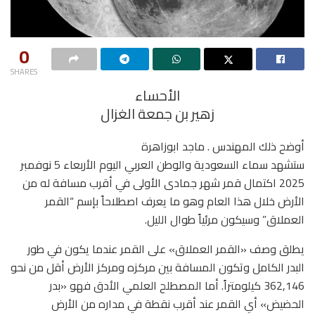
0
SHARES
الأحساء
زهير بن جمعة الغزال
أوضح ذلك المهندس . ماجد ابوزاهرة
ستشهد سماء السعودية والوطن العربي اليوم الأربعاء 5 نوفمبر
2025 اكتمال قمر شهر جمادى الأولى في أقرب مسافة له من
الأرض خلال هذا العام وهو ما يعرف اصطلاحاً بإسم “القمر
العملاق” وسيكون مرئياً طوال الليل.
يطلق وصف «القمر العملاق» على القمر عندما يكون في طور
البدر الكامل وتكون المسافة بين مركزه ومركز الأرض أقل من نحو
362,146 كيلومتراً. أما المصطلح العلمي الأدق فهو «بدر
الحضيض» أي القمر عند أقرب نقطة في مداره من الأرض