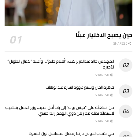
حين يصبح الاختيار عبئًا
0 SHARES
المهندس خالد عبدالعزيز كتب: “أفلام حليم”… وأغنية “كمال الطويل”
الأخيرة
0 SHARES
قاهرة الجان وسبع عهود لسارة عبدالوهاب
0 SHARES
من استغاثة على “فيس بوك” إلى باب أمل جديد.. وزير العمل يستجيب
لاستغاثة بطلة مصر من ذوي الهمم راندا حسني
0 SHARES
مي كساب تخوض دراما رمضان بمسلسل نون النسوة