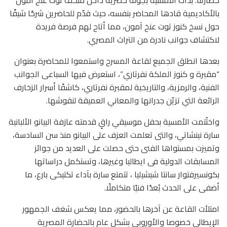
بالأكاديمية قادها المحاضر بنفسه، حيث قدّم للحاضرين شرحًا شيقًا
حول نسخ كنوز توت عنخ آمون، مما أتاح لهم فرصة فريدة
لاكتشاف جوانب نادرة من التراث المصري.
بعدها انطلق الجميع لقاعة المسرح واستمعوا للمحاضرة بعنوان
“مقبرة و كنوز الملكة نفرتاري”، استعرض فيها السباعى الجوانب
الفنية، والرمزية، والتاريخية لمقبرة نفرتاري، كاشفًا أسرار الزخارف
الرائعة التي تزيّن جدرانها والمعاني العميقة لنقوشها.
واختُتمت الأمسية بحفل موسيقي راقٍ قدمته عازفة البيانو الألبانية
سارة نينشاتي، والتى تعلمت العزف على البيانو منذ سن السادسة،
وتميزت بمستواها الفنى حتى حصلت على العديد من جوائز
المسابقات الدولية فى ايطاليا وغيرها، وتستكمل دراساتها
بكونسيرفتوار سانتا شيشيليا ، تتمتع سارة بآداء تكتيكى بارع، ما
أضفى على الحدث بُعدًا فنيًا متكاملًا.
امتلأت القاعة عن آخرها بالحضور، مما يعكس شغف الجمهور
الإيطالي خصوصا والأوروبي بشكل عام بالحضارة المصرية