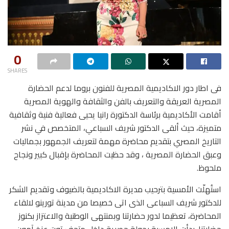
0
SHARES
فى اطار دور الاكاديمية المصرية للفنون بروما لدعم الحضارة
المصرية العريقة والتعريف بالفن والثقافة والهوية المصرية
أقامت الأكاديمية برئاسة الدكتورة رانيا يحيى فعالية فنية وثقافية
متميزة، حيث ألقى الدكتور شريف السباعي، المتخصص في نشر
التاريخ المصري بتقديم محاضرة مهمة لتعريف الجمهور بجماليات
وعبق الحضارة المصرية ، وقد حظيت المحاضرة بإقبال كبير ونجاح
ملحوظ.
استُهلّت الأمسية بترحيب مديرة الاكاديمية بالضيوف وتقديم الشكر
للدكتور شريف السباعى الذى اتى خصيصا من مدينة تورينو لالقاء
المحاضرة، تعظيما لدور حضارتنا وبمنتهى الوطنية والاعتزاز بكنوز
حضارتنا. بدأت الامسية بجولة حصرية داخل متحف توت عنخ آمون