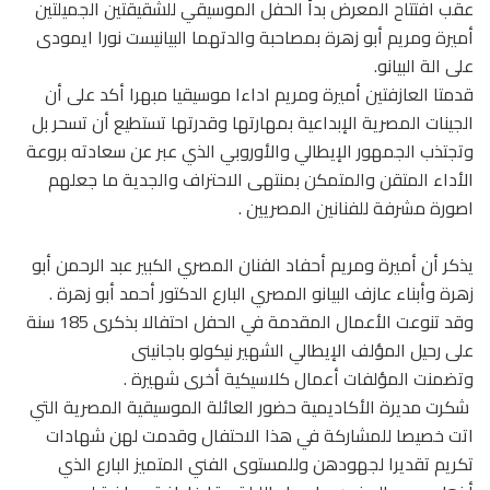
عقب افتتاح المعرض بدأ الحفل الموسيقي للشقيقتين الجميلتين
أميرة ومريم أبو زهرة بمصاحبة والدتهما البيانيست نورا ايمودى
على الة البيانو.
‏قدمتا العازفتين أميرة ومريم اداءا موسيقيا مبهرا أكد على أن
الجينات المصرية الإبداعية بمهارتها وقدرتها تستطيع أن تسحر بل
وتجتذب الجمهور الإيطالي والأوروبي الذي عبر عن سعادته بروعة
الأداء المتقن والمتمكن بمنتهى الاحتراف والجدية ما جعلهم
اصورة مشرفة للفنانين المصريين .
يذكر أن أميرة ومريم أحفاد الفنان المصري الكبير عبد الرحمن أبو
زهرة وأبناء عازف البيانو المصري البارع الدكتور أحمد أبو زهرة .
‏وقد تنوعت الأعمال المقدمة في الحفل احتفالا بذكرى 185 سنة
على رحيل المؤلف الإيطالي الشهير نيكولو باجانينى
‏وتضمنت المؤلفات أعمال كلاسيكية أخرى شهيرة .
‏ شكرت مديرة الأكاديمية حضور العائلة الموسيقية المصرية التي
اتت خصيصا للمشاركة في هذا الاحتفال وقدمت لهن شهادات
تكريم تقديرا لجهودهن ‏وللمستوى الفني المتميز البارع الذي