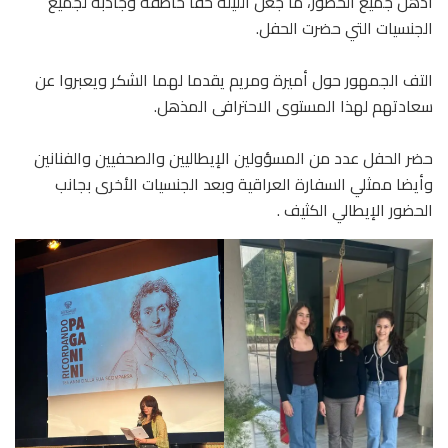
أذهل جميع الحضور، ما جعل الليلة حقا خاطفة وجاذبة لجميع
الجنسيات التي حضرت الحفل.
التف الجمهور حول أميرة ومريم يقدما لهما الشكر ويعبروا عن
سعادتهم لهذا المستوى الاحترافى المذهل.
حضر الحفل عدد من المسؤولين الإيطاليين والصحفيين والفنانين
وأيضا ممثلي السفارة العراقية وبعد الجنسيات الأخرى بجانب
الحضور الإيطالي الكثيف .