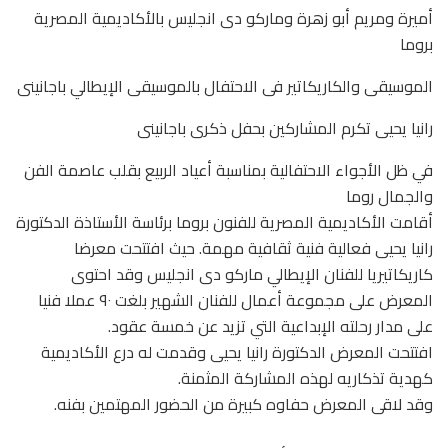
‏أميرة ومريم أبو زهرة وماركو دى انجليس بالأكاديمية المصرية
بروما
‏الموسيقى والكاريكاتير فى الاحتفال بالموسيقى الإيطالي باجانينى
‏رانيا يحيى تكرم المشاركين بحفل ذكرى باجانينى
‏في ظل الأجواء الاحتفالية بمناسبة أعياد الربيع بقلب عاصمة الفن
والجمال روما
‏أقامت الأكاديمية المصرية للفنون بروما برئاسة الأستاذة الدكتورة
رانيا يحيى فعالية فنية ثقافية مهمة. حيث افتتحت معرضا
كاريكاتيريا ‏للفنان الإيطالي ماركو دى انجليس وقد احتوى
المعرض على مجموعة أعمال للفنان الشهير بلغت ٩٠ عملا فنيا
على مدار رحلته الإبداعية التي تزيد عن خمسة عقود.
افتتحت المعرض الدكتورة رانيا يحيى وقدمت له درع الأكاديمية
كهدية تذكاريه لهذه المشاركة المثمنة.
‏وقد لاقى المعرض حفاوه كبيرة من الحضور المهتمين بفنه.