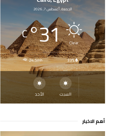
الجمعة, أغسطس 7, 2026
°
31
C
Clear
24.5mh
33%
السبت
الأحد
أهم الاخبار