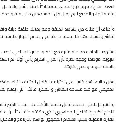
البعض يسيء فهم دور المذيع، موضحًا: “أنا مش شيخ ولا داخل أنا
وثقافاتها، والمذيع لازم يمثل كل المشاهدين مش فئة واحدة 
وأضاف أن هناك من يشاهد الحلقة وهو يمتلك خلفية دينية وثقافي
مباشر وبسيط، وهو ما يجعله حريصًا على تقديم الحوار بطريقة ت
وشهدت الحلقة مداخلة مثيرة مع الدكتور حسن السباعي، تحدث خل
النبوية، موضحًا وجهة نظره بأن القرآن الكريم يأتي أولًا، ثم الس
بالسنة النبوية وعدم إنكارها.
ومن جانبه، شدد قابيل على احترامه الكامل لاختلاف الآراء، مؤكدًا
الحقيقي هو فتح مساحة للنقاش والتفكير، قائلاً: “اللي يقتنع يقت
واختتم الإعلامي جمعة قابيل حديثه بالتأكيد على فخره الكبير بال
النجاح الكبير والتفاعل الجماهيري الذي حققته حلقات “أسرار عالم
الفترة المقبلة بسبب اهتمام الجمهور الواسع بالبرنامج والقضايا 