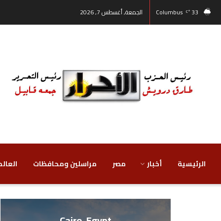
33
Columbus
الجمعة, أغسطس 7, 2026
°C
الرئيسية
أخبار
مصر
‏مراسلين ومحافظات
‏العالم
Cairo, Egypt