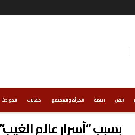
الفن
رياضة
‏المرأة والمجتمع
‏ مقالات
‏الحوادث
بسبب “أسرار عالم الغيب”.