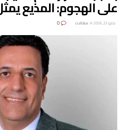
على الهجوم: المذيع يمثل
0
مايو 23, 2026
in
‏ مقالات