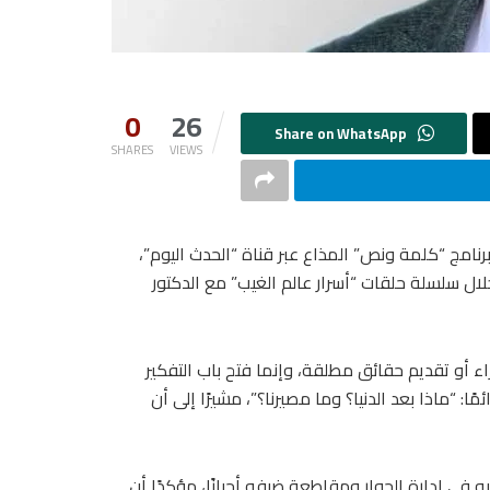
0
26
SHARES
VIEWS
نامج “كلمة ونص” المذاع عبر قناة “الحدث اليوم”،
لال سلسلة حلقات “أسرار عالم الغيب” مع الدكتور
اء أو تقديم حقائق مطلقة، وإنما فتح باب التفكير
ا: “ماذا بعد الدنيا؟ وما مصيرنا؟”، مشيرًا إلى أن
ه في إدارة الحوار ومقاطعة ضيفه أحيانًا، مؤكدًا أن