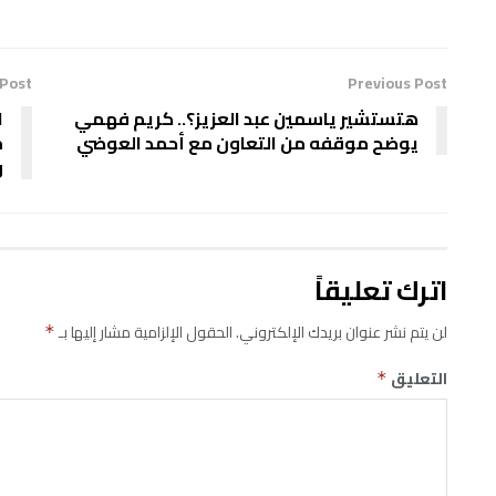
 Post
Previous Post
هتستشير ياسمين عبد العزيز؟.. كريم فهمي
ا
يوضح موقفه من التعاون مع أحمد العوضي
م
و
اترك تعليقاً
لن يتم نشر عنوان بريدك الإلكتروني.
الحقول الإلزامية مشار إليها بـ
*
التعليق
*