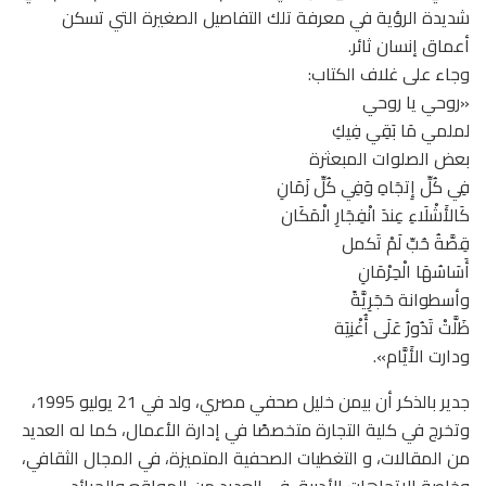
شديدة الرؤية في معرفة تلك التفاصيل الصغيرة التي تسكن
أعماق إنسان ثائر.
وجاء على غلاف الكتاب:
«روحي يا روحي
لملمي مَا بَقِي فِيكِ
بعض الصلوات المبعثرة
فِي كُلِّ إِتجَاهِ وَفِي كُلِّ زَمَانِ
كَالأَشْلَاءِ عِندَ انْفِجَارِ الْمَكَان
قِصَّةُ حُبِّ لَمْ تَكمل
أَسَاسُهَا الْحِرْمَانِ
وأسطوانة حَجَرِيَّةً
ظَلَّتْ تَدُورُ عَلَى أُغْنِيَة
ودارت الأَيَّام».
جدير بالذكر أن بيمن خليل صحفي مصري، ولد في 21 يوليو 1995،
وتخرج في كلية التجارة متخصصًا في إدارة الأعمال، كما له العديد
من المقالات، و التغطيات الصحفية المتميزة، في المجال الثقافي،
وخاصة الاتجاهات الأدبية، في العديد من المواقع والجرائد