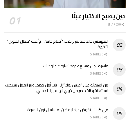
حين يصبح الاختيار عبئًا
0 SHARES
المهندس خالد عبدالعزيز كتب: “أفلام حليم”… وأغنية “كمال الطويل”
الأخيرة
0 SHARES
قاهرة الجان وسبع عهود لسارة عبدالوهاب
0 SHARES
من استغاثة على “فيس بوك” إلى باب أمل جديد.. وزير العمل يستجيب
لاستغاثة بطلة مصر من ذوي الهمم راندا حسني
0 SHARES
مي كساب تخوض دراما رمضان بمسلسل نون النسوة
0 SHARES