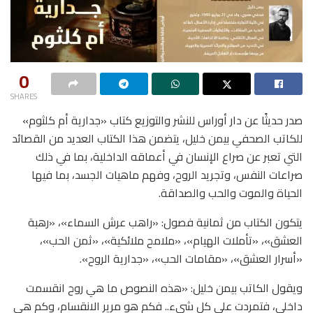
0
SHARES
صدر حديثًا عن دار أوراس للنشر والتوزيع كتاب «جدارية أم كلثوم»
للكاتب الصحفي بيمن خليل، يتضمن هذا الكتاب العديد من القصائد
التي تعبر عن صراع الإنسان في أعماقه الداخلية، بما في ذلك
صراعات النفس، وتجريد الروح، وفهم ماهيات الجسد، بما فيها
الحياة والموت والحب والصداقة.
يتكون الكتاب من ثمانية فصول: «راهب عرش السماء»، «رهبة
العشق»، «تأملات الهيام»، «ملامح ملائكية»، «ثمن الحب»،
«أسرار العشق»، «مقامات الحب»، «جدارية الروح».
ويقول الكاتب بيمن خليل: «هذه النصوص ما هي روح انقسمت
داخلي، فتمردت على كل شيء.. فكم هو مرير الانقسام، وكم هي