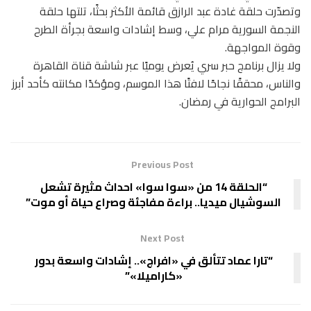
وتصدّرت حلقة غادة عبد الرازق قائمة الأكثر بحثًا، تلتها حلقة
النجمة السورية مرام علي، وسط إشادات واسعة بجرأة الطرح
وقوة المواجهة.
ولا يزال برنامج حبر سري يُعرض يوميًا عبر شاشة قناة القاهرة
والناس، محققًا نجاحًا لافتًا هذا الموسم، ومؤكدًا مكانته كأحد أبرز
البرامج الحوارية في رمضان.
Previous Post
“الحلقة 14 من «سوا سوا» احداث مثيرة تشعل
السوشيال ميديا.. براءة مفاجئة وصراع حياة أو موت”
Next Post
“تارا عماد تتألق في «افراج».. إشادات واسعة بدور
«كاراميلا»”