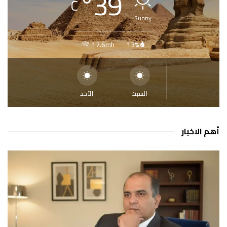
°
39
C
Sunny
17.6mh
13%
السبت
الأحد
أهم الاخبار