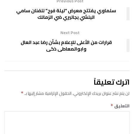
Previous Post
سلماوي يفتتح معرض “ليلة فرح” للفنان سامي
البلشي بجاليري ضي الزمالك
Next Post
قرارات من الأعلى للإعلام بشأن رضا عبد العال
وابوالمعاطى ذكى
اترك تعليقاً
لن يتم نشر عنوان بريدك الإلكتروني.
الحقول الإلزامية مشار إليها بـ
*
التعليق
*