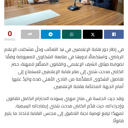
0
SHARES
في إطار دور نقابة الإعلاميين في نبذ التعصّب وحلّ مشكلات الإعلام
الرياضي، واستكمالًا لدورها في متابعة الشكاوى المعروضة وفقًا
لضوابط ميثاق الشرف الإعلامي والقانون المنظِّم للمهنة، حضر
الكابتن مدحت شلبي إلى مقر نقابة الإعلاميين للاستماع إلى
تفاصيل الشكوى المقدَّمة من النادي الأهلي ضده والردّ عليها
أمام الجهة المختصّة بنقابة الإعلاميين.
وقد جرت الجلسة في مناخ مهني يسوده الاحترام الكامل للقانون
وإجراءاته، حيث قدّم الكابتن مدحت شلبي إيضاحاته الرسمية،
تمهيدًا لرفع توصية لجنة التحقيق إلى مجلس النقابة لاتخاذ ما يلزم
قانونًا.