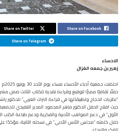
Share on Twitter
Share on Facebook
Shere on Telegram
الاحساء
زهير بن جمعه الغزال
احتضنت جمعية أدباء الأحساء مساء يوم الأحد 30 يونيو 2025م
حفلًا ثقافيًا مميزًا لتوقيع وقراءة نقدية للكتاب الثالث ضمن م
“نظريات الحجاج وتطبيقاتها في قراءة التراث العربي” للدكتور راشد
حيث افتتح الحفل الدكتور ماهر المحمود المدير التنفيذي للجمعي
الأول” في دعم المواهب الأدبية والفكرية ودعم طباعة الكتب الأ
خلال كلمته “مجلس الأنس الأدبي” في نسخته الثانية، مؤكدًا عل
للفكر والإبداع.