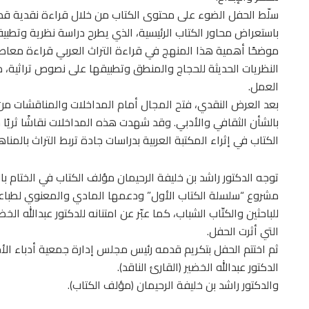
سلّط الحفل الضوء على محتوى الكتاب من خلال قراءة نقدية قدمها
باستعراض محاور الكتاب الرئيسية، الذي يطرح دراسة نظرية وتطبيقي
موضحًا أهمية هذا المنهج في قراءة التراث العربي قراءة معاصرة
النظريات الحديثة للحجاج والمنطق وتطبيقها على نصوص تراثية، مش
العمل.
بعد العرض النقدي، فتح المجال أمام المداخلات والمناقشات من 
بالشأن الثقافي والأدبي. وقد شهدت هذه المداخلات نقاشًا ثريًا
الكتاب في إثراء المكتبة العربية بدراسات جادة تربط التراث بالمنا
توجه الدكتور راشد بن خليفة الرحيمان مؤلف الكتاب في الختام بال
مشروع “سلسلة الكتاب الأول” ودعمها المادي والمعنوي لطباعة هذا
للباحثين والكتّاب الشباب، كما عبّر عن امتنانه للدكتور عبدالله ال
التي أثرت الحفل.
ثم اختتم الحفل بتكريم قدمه رئيس مجلس إدارة جمعية أدباء الأح
الدكتور عبدالله الخضير (القارئ الناقد).
والدكتور راشد بن خليفة الرحيمان (مؤلف الكتاب).