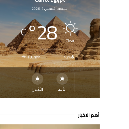
الجمعة, أغسطس 7, 2026
°
28
C
Clear
13.7mh
43%
الأحد
الأثنين
أهم الاخبار