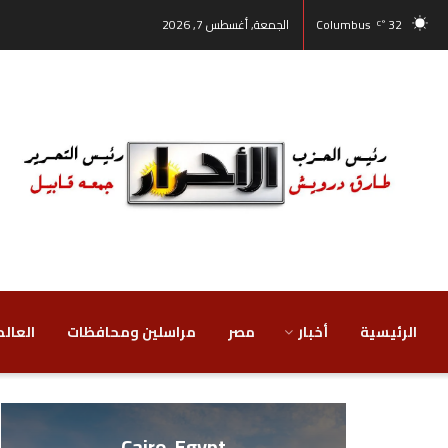
32
Columbus
الجمعة, أغسطس 7, 2026
°C
الرئيسية
أخبار
مصر
‏مراسلين ومحافظات
‏العالم
Cairo, Egypt