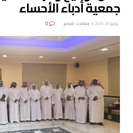
جمعية أدباء الأحساء
0
يونيو 30, 2025
in
‏ مقالات
,
‏العالم