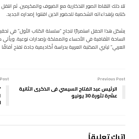
تلا ذلك التقاط الصور التذكارية مع الضيوف والمكرمين. ثم انتقل 
كتابه بإهداءاته الشخصية للحضور الذين اقتنوا إصداره الجديد.
يشكل هذا الحفل استمرارًا لنجاح “سلسلة الكتاب الأول” في تحقيق
الساحة الثقافية في الأحساء والمملكة بإصدارات نوعية. ويأتي ك
العربي” ليثري المكتبة العربية بدراسة أكاديمية جادة تفتح آفاقًا
 Post
Previous Post
الرئيس عبد الفتاح السيسي فى الذكرى الثانية
“
عشرة لثورة 30 يونيو
ا
ل
اترك تعليقاً