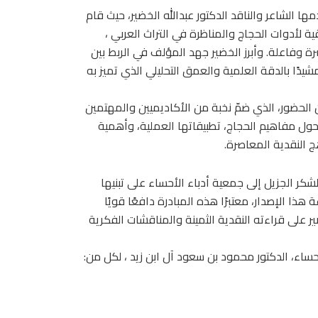
 الشاعر والناقد الدكتور عبدالله الخضير، حيث قام
ة لأدوات الحجاج والمناظرة في التراث العربي ،
 وفاعلة. وأبرز الخضير جهد المؤلف في الربط بين
يدًا بالدقة العلمية والعمق التحليلي الذي تميز به
الحضور، الذي ضمّ نخبة من الأكاديميين والمهتمين
 حول مفاهيم الحجاج، تطبيقاتها العملية، وأهمية
هج النقدية المعاصرة.
شكر الجزيل إلى جمعية أدباء الأحساء على تبنيها
 الإصدار، معتبرًا هذه المبادرة دافعًا قويًا
خضير على قراءته النقدية الثمينة والمناقشات الفكرية
ساء، الدكتور محمود بن سعود آل ابن زيد ، لكل من: