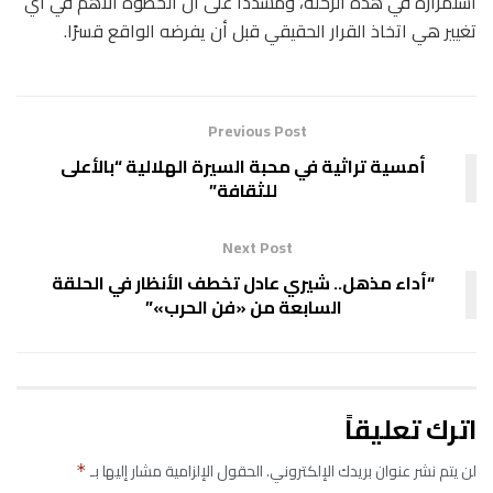
استمراره في هذه الرحلة، ومشددًا على أن الخطوة الأهم في أي
تغيير هي اتخاذ القرار الحقيقي قبل أن يفرضه الواقع قسرًا.
Previous Post
أمسية تراثية في محبة السيرة الهلالية “بالأعلى
للثقافة”
Next Post
“أداء مذهل.. شيري عادل تخطف الأنظار في الحلقة
السابعة من «فن الحرب»”
اترك تعليقاً
لن يتم نشر عنوان بريدك الإلكتروني.
الحقول الإلزامية مشار إليها بـ
*