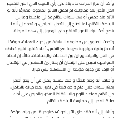
وأكد أن قرار الجراحة جاء بناءً على رأي الطبيب الذي اعتبر التكميم
الحل الأخير بعد محاولات لم تحقق النتائج المرجوة، معترفًا بأنه لو
التزم منذ خمس أو ست سنوات بنظام غذائي منضبط ومارس
الرياضة بانتظام، لما احتاج إلى التدخل الجراحي، وشدد على أنه لا
ينصح أحدًا بترك الأمور تتفاقم حتى الوصول إلى هذه المرحلة.
وتحدث الصاوي عن مخاوفه السابقة من إجراء العملية، موضحًا
أنه مرّ بفترة مواجهة صريحة مع النفس، أعاد خلالها تقييم خططه
في الفن والحياة، ووازن بين النجاحات والإخفاقات، قائلًا إن لحظة
المواجهة تفرض على الإنسان أن يختار بين الاستمرار في الإهمال
أو البدء من جديد، مؤكدًا أن الاستسلام ليس خيارًا.
وأضاف أنه وضع هدفًا واضحًا لنفسه يتمثل في أن يبدو أصغر
بعشر سنوات خلال عام واحد، فبدأ في تغيير نمط حياته بالكامل،
من تنظيم مواعيد النوم والاستيقاظ المبكر، والحرص على أداء
صلاة الفجر، إلى ممارسة الرياضة بانتظام.
وأشار إلى أنه فقد حتى الآن نحو 40 كيلوجرامًا من وزنه، مؤكدًا