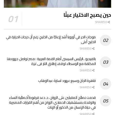
حين يصبح الاختيار عبئًا
0 SHARES
موجات الحر في أوروبا أشد إزعاجًا من الخليج، رغم أن درجات الحرارة في
الخليج أعلى
0 SHARES
بالفيديو ..الرئيس السيسى أمام القمة العربية : مصر تواصل جهودها
المكثفة مع الوسطاء لوقف إطلاق النار فى غزة
0 SHARES
قاهرة الجان وسبع عهود لسارة عبدالوهاب
0 SHARES
قدمت نصائح للمقبلين على الزواج.. د. دعد قرقوط أخصائية النساء
والولادة بمستشفيات الحمادي: الزواج من أهم القرارات المصيرية
في حياة الإنسان من الذكور أو الإناث
0 SHARES