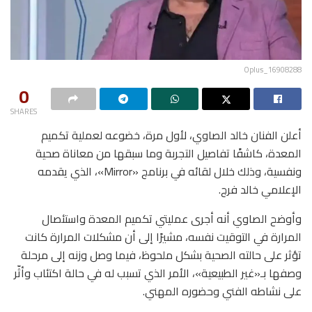
Oplus_16908288
0
SHARES
أعلن الفنان خالد الصاوي، لأول مرة، خضوعه لعملية تكميم
المعدة، كاشفًا تفاصيل التجربة وما سبقها من معاناة صحية
ونفسية، وذلك خلال لقائه في برنامج «Mirror»، الذي يقدمه
الإعلامي خالد فرج.
وأوضح الصاوي أنه أجرى عمليتي تكميم المعدة واستئصال
المرارة في التوقيت نفسه، مشيرًا إلى أن مشكلات المرارة كانت
تؤثر على حالته الصحية بشكل ملحوظ، فيما وصل وزنه إلى مرحلة
وصفها بـ«غير الطبيعية»، الأمر الذي تسبب له في حالة اكتئاب وأثّر
على نشاطه الفني وحضوره المهني.