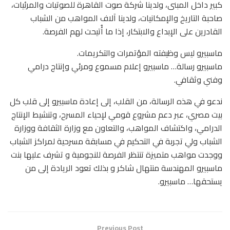
كبير داخل المبنى، ولدينا شركة صوت القاهرة للصوتيات والمرئيات،
صاحبة التاريخ والإمكانيات، ولدينا آلاف المواهب من الشباب
القادرين على الإبداع والابتكار، إذا ما أُتيحت لهم الفرصة.
ماسبيرو ليس وظيفته المؤتمرات والتكريمات.
ماسبيرو رسالة… ماسبيرو إعلام مسموع ومرئي وإنتاج درامي
وفني وثقافي.
ندعو في هذه الرسالة، من القلب، إلى إعادة ماسبيرو إلى قلب كل
بيت مصري، عبر دعم مشروع قومي لإحياء المسرح، وتنشيط الإنتاج
الدرامي، واكتشاف المواهب، والتعاون مع وزارة الثقافة ووزارة
الشباب ولي تجربة في التحكيم في مسابقة مسرحية لمراكز الشباب
ووجدت مواهب متميزة تنتظر الفرصة للنجومية و تشرف عليها بنت
ماسبيرو المهندسة منتهال شاكر و بذلك تعود الريادة إلى من
يستحقها… ماسبيرو.
Previous Post