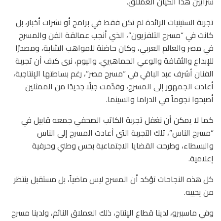
شرايين هذا الكيان العملاق.
تجربة الستينيات الرائدة لم تكن فقط في برامج أو نشرات أخبار، بل
كانت في “مسرح التلفزيون”، الذي أنجب عمالقة الفن والمسرح
في مصر والعالم العربي، وكان حاضنة للمواهب الشابة، ومصدرًا
للإبداع والثقافة والوعي الجماهيري. واليوم، نرى كيف أن تجربة
الفنان أشرف عبد الباقي في “مسرح مصر”، رغم بساطتها الإنتاجية،
أعادت الجمهور إلى المسرح، وقدّمت جيلًا جديدًا من الممثلين
أصبحوا نجوماً في الدراما والسينما.
كما لا يمكن أن نغفل تجربة الكاتب الصحفي جمعه قابيل في
“مسرح الناس”، تلك التجربة التي أعادت المسرح إلى الناس
والبسطاء، وطرحت القضايا الاجتماعية بحس وطني وحرفية
إعلامية.
كل هذه النجاحات تؤكد أن المسرح ليس ماضياً، بل مستقبل ينتظر
من يحييه.
وفي ماسبيرو، لدينا قطاع الإنتاج، ذلك العملاق النائم، ولدينا مسرح