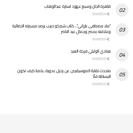
قاهرة الجان وسبع عهود لسارة عبدالوهاب
0 SHARES
“ملا مصطفى بارزاني”.. كتاب شيركو حبيب يرصد مسيرته النضالية
وعلاقته بمصر وجمال عبد الناصر
0 SHARES
هنادي الوليلي فرحة العيد
0 SHARES
متحدث نقابة الموسيقيين عن رحيل عدوية..علمنا كيف تكون
البساطة فنًا
0 SHARES