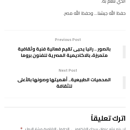
الذي ننعم به.
حفظ الله جيشنا… وحفظ الله مصر.
Previous Post
بالصور .. رانيا يحيى تقيم فعالية فنية وثقافية
متميزة، بالاكاديمية المصرية للفنون بروما
Next Post
المحميات الطبيعية.. أهميتها وصونها بالأعلى
للثقافة
اترك تعليقاً
لن يتم نشر عنوان بريدك الإلكتروني.
الحقول الإلزامية مشار إليها بـ
*