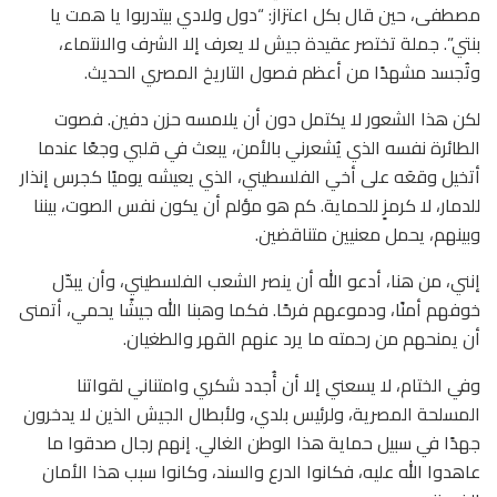
مصطفى، حين قال بكل اعتزاز: “دول ولادي بيتدربوا يا همت يا
بنتي”. جملة تختصر عقيدة جيش لا يعرف إلا الشرف والانتماء،
وتُجسد مشهدًا من أعظم فصول التاريخ المصري الحديث.
لكن هذا الشعور لا يكتمل دون أن يلامسه حزن دفين. فصوت
الطائرة نفسه الذي يُشعرني بالأمن، يبعث في قلبي وجعًا عندما
أتخيل وقعَه على أخي الفلسطيني، الذي يعيشه يوميًا كجرس إنذار
للدمار، لا كرمزٍ للحماية. كم هو مؤلم أن يكون نفس الصوت، بيننا
وبينهم، يحمل معنيين متناقضين.
إنني، من هنا، أدعو الله أن ينصر الشعب الفلسطيني، وأن يبدّل
خوفهم أمنًا، ودموعهم فرحًا. فكما وهبنا الله جيشًا يحمي، أتمنى
أن يمنحهم من رحمته ما يرد عنهم القهر والطغيان.
وفي الختام، لا يسعني إلا أن أُجدد شكري وامتناني لقواتنا
المسلحة المصرية، ولرئيس بلدي، ولأبطال الجيش الذين لا يدخرون
جهدًا في سبيل حماية هذا الوطن الغالي. إنهم رجال صدقوا ما
عاهدوا الله عليه، فكانوا الدرع والسند، وكانوا سبب هذا الأمان