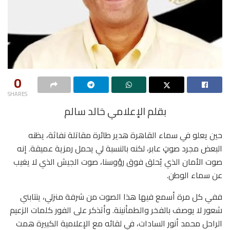
0
SHARES
بقلم الإعلامي خالد سالم
حين يعلو في سماء القاهرة هدير طائرة مقاتلة نفاثة، يظنه
البعض مجرد صوتٍ عابر، لكنه بالنسبة لي يحمل رمزية عميقة. إنه
صوت الأمان الذي يُحلق فوق رؤوسنا، صوت الجيش الذي لا يغيب
عن سماء الوطن.
ففي كل مرة أسمع فيها هذا الصوت من شرفة منزلي، ينتابني
شعور لا يوصف بالفخر والطمأنينة. وأتذكر على الفور كلمات الزعيم
الراحل محمد أنور السادات، في لقائه مع الإعلامية الكبيرة همت