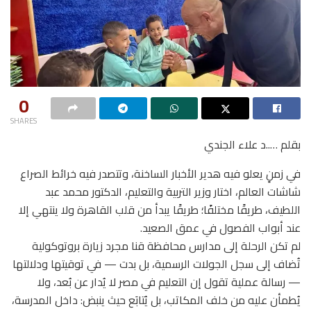
0
SHARES
بقلم …..د علاء الجندي
في زمنٍ يعلو فيه هدير الأخبار الساخنة، وتتصدر فيه خرائط الصراع
شاشات العالم، اختار وزير التربية والتعليم، الدكتور محمد عبد
اللطيف، طريقًا مختلفًا؛ طريقًا يبدأ من قلب القاهرة ولا ينتهي إلا
عند أبواب الفصول في عمق الصعيد.
لم تكن الرحلة إلى مدارس محافظة قنا مجرد زيارة بروتوكولية
تُضاف إلى سجل الجولات الرسمية، بل بدت — في توقيتها ودلالتها
— رسالة عملية تقول إن التعليم في مصر لا يُدار عن بُعد، ولا
يُطمأن عليه من خلف المكاتب، بل يُتابَع حيث ينبض: داخل المدرسة،