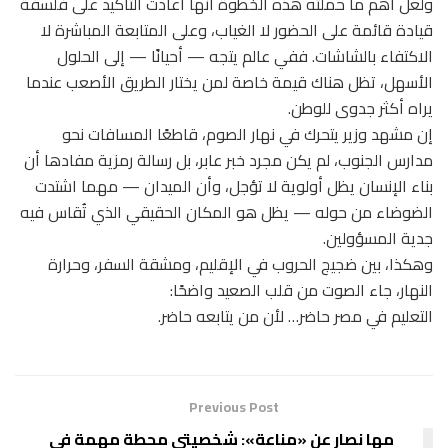
ولعل أهم ما حملته هذه الخطوة أنها أعادت التأكيد على فلسفة
قيادة قائمة على الحضور لا الغياب، وعلى المتابعة المباشرة لا
الاكتفاء بالشاشات. ففي عالم يتجه — أحيانًا — إلى الحلول
الأسهل، تظل هناك قيمة خاصة لمن يختار الطريق الأصعب عندما
يراه أكثر جدوى للوطن.
إن مشهد وزير يتحرك في نهار الصوم، قاطعًا المسافات نحو
مدارس الجنوب، لم يكن مجرد خبر عابر، بل رسالة رمزية مفادها أن
بناء الإنسان يظل أولوية لا تؤجل، وأن الميدان — مهما اشتدت
الضوضاء من حوله — يظل هو المكان الحقيقي الذي تُقاس فيه
جدية المسؤولين.
وهكذا، بين ضجيج الحروب في الإقليم، ومشقة السفر، وحرارة
النهار، جاء الصوت من قلب الصعيد واضحًا:
التعليم في مصر حاضر… لأن من يتابعه حاضر.
Previous Post
مها نصار عن «مناعة»: شخصيتي محطة مهمة في