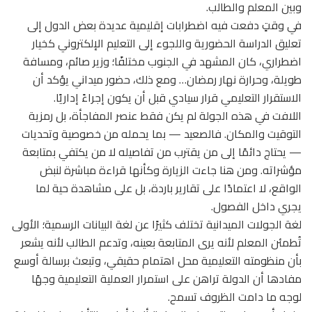
وبين المعلم والطالب.
في وقتٍ دفعت فيه اضطرابات إقليمية عديدة بعض الدول إلى
تعليق الدراسة الحضورية واللجوء إلى التعليم الإلكتروني كخيار
اضطراري، كان المشهد في الجنوب مختلفًا؛ وزير صائم، ومسافة
طويلة، وحرارة نهار رمضان… ومع ذلك، حضور ميداني يؤكد أن
الاستقرار التعليمي قرار سيادي قبل أن يكون إجراءً إداريًا.
اللافت في هذه الجولة لم يكن فقط عنصر المفاجأة، بل رمزية
التوقيت والمكان. فالصعيد — بما يحمله من خصوصية وتحديات
— يحتاج دائمًا إلى من يقترب من تفاصيله لا من يكتفي بمتابعة
مؤشراته. ومن هنا جاءت الزيارة وكأنها قراءة مباشرة لنبض
الواقع، لا اعتمادًا على تقارير باردة، بل على مشاهدة حية لما
يجري داخل الفصول.
لغة الجولات الميدانية تختلف كثيرًا عن لغة البيانات الرسمية؛ الأولى
تُطمئن المعلم لأنه يرى المتابعة بعينه، وتدعم الطالب لأنه يشعر
بأن منظومته التعليمية محل اهتمام حقيقي، وتبعث برسالة أوسع
مفادها أن الدولة تراهن على استمرار العملية التعليمية وجهًا
لوجه ما دامت الظروف تسمح.