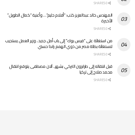
0 SHARES
المهندس خالد عبدالعزيز كتب: “أفلام حليم”… وأغنية “كمال الطويل”
الأخيرة
0 SHARES
من استغاثة على “فيس بوك” إلى باب أمل جديد.. وزير العمل يستجيب
لاستغاثة بطلة مصر من ذوي الهمم راندا حسني
0 SHARES
قبل انتقاله إلى طرابزون التركي بشهر.. آلان مصطفى يتوقع انتقال
محمد صلاح إلى تركيا
0 SHARES