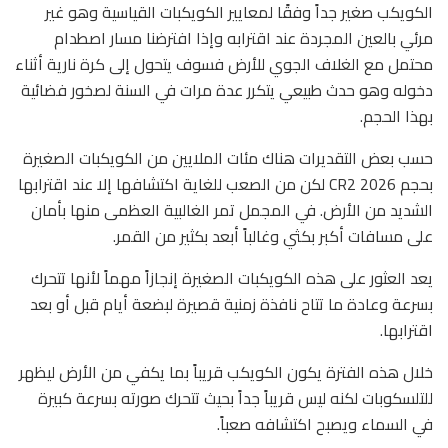
الكويكب صغير جداً وفقًا لمعايير الكويكبات القياسية وهو غير
مرئي بالعين المجردة عند اقترابه وإذا افترضنا مسار اصطدام
محتمل مع الغلاف الجوي للأرض فسوف يتحول إلى كرة نارية أثناء
دخوله وهو حدث طبيعي يتكرر عدة مرات في السنة لصخور فضائية
بهذا الحجم.
حسب بعض التقديرات هناك مئات الملايين من الكويكبات الصغيرة
بحجم 2026 CR2 لكن من الصعب للغاية اكتشافها إلا عند اقترابها
الشديد من الأرض. في المجمل تمر الغالبية العظمى منها بأمان
على مسافات أكبر بكثي وغالباً أبعد بكثير من القمر.
يعد العثور على هذه الكويكبات الصغيرة إنجازاً مهماً لأنها تتحرك
بسرعة وعادة ما تتاح نافذة زمنية قصيرة لبضعة أيام قبل أو بعد
اقترابها.
خلال هذه الفترة يكون الكويكب قريباً بما يكفي من الأرض ليظهر
للتلسكوبات لكنه ليس قريباً جداً بحيث تتحرك صورته بسرعة كبيرة
في السماء ويصبح اكتشافه صعباً.