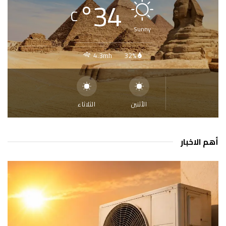
°
34
C
Sunny
4.3mh
32%
الأثنين
الثلاثاء
أهم الاخبار