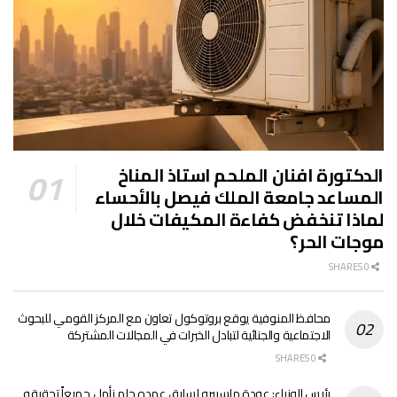
الدكتورة افنان الملحم استاذ المناخ
المساعد جامعة الملك فيصل بالأحساء
لماذا تنخفض كفاءة المكيفات خلال
موجات الحر؟
0 SHARES
محافظ المنوفية يوقع بروتوكول تعاون مع المركز القومي للبحوث
الاجتماعية والجنائية لتبادل الخبرات في المجالات المشتركة
0 SHARES
رئيس الوزراء: عودة ماسبيرو لسابق عهده حلم نأمل جميعاً تحقيقه