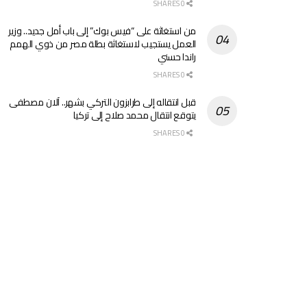
0 SHARES
من استغاثة على “فيس بوك” إلى باب أمل جديد.. وزير
العمل يستجيب لاستغاثة بطلة مصر من ذوي الهمم
راندا حسني
0 SHARES
قبل انتقاله إلى طرابزون التركي بشهر.. آلان مصطفى
يتوقع انتقال محمد صلاح إلى تركيا
0 SHARES