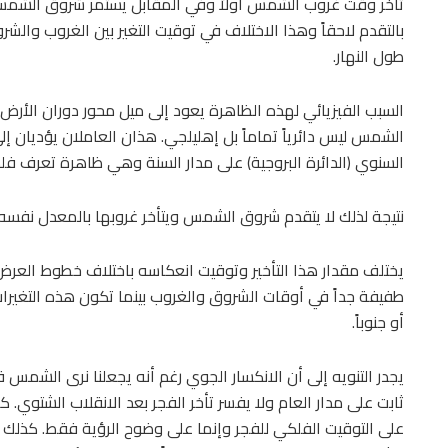
تأخر وقت غروب الشمس أولاً وفي المقابل يستمر شروق الشمس – و
بالتقدم لاحقاً وهذا الاختلاف في توقيت التغير بين الغروب والشروق
طول النهار.
الشمس ليس دائرياً تماماً بل إهليلجي. هذان العاملان يؤديان 
السنوي (الدائرة البروجية) على مدار السنة وهي ظاهرة تعرف فلكي
نتيجة لذلك لا يتقدم شروق الشمس ويتأخر غروبها بالمعدل نفسه 
يختلف مقدار هذا التأخير وتوقيت انعكاسه باختلاف خطوط العرض
طفيفة جداً في أوقات الشروق والغروب بينما تكون هذه التغيرات 
أو جنوباً.
يجدر التنويه إلى أن الانكسار الجوي رغم أنه يجعلنا نرى الشمس ق
ثابت على مدار العام ولا يفسر تأخر الفجر بعد الانقلاب الشتوي. ك
على التوقيت الفلكي للفجر وإنما على وضوح الرؤية فقط. كذلك 