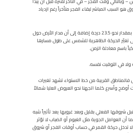
بالتالي وقت الفجر – في التأخر لفترة قبل أن يبدأ
 هو السبب المباشر لبقاء الفجر متأخراً رغم ازدياد
السبب الفيزيائي لهذه الظاهرة يعود إلى ميل محور دوران الأرض بمقدار نحو 23.5 درجة إضافة إلى أن مدار الأرض حول
إلى تغيّر الحركة الظاهرية للشمس على طول مسارها
اً باسم معادلة الزمن.
ولا في التوقيت نفسه.
 فالمناطق القريبة من خط الاستواء تشهد تغيرات
أوضح وأسرع كلما اتجهنا نحو العروض العليا شمالاً
بل شروقها الفعلي بقليل وبعد غروبها يعد تأثيراً شبه
ما أن العوامل الجوية مثل الغيوم أو الضباب لا تؤثر
لا تدخل حركة القمر في حساب أوقات الفجر أو شروق