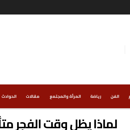
الفن
رياضة
‏المرأة والمجتمع
‏ مقالات
‏الحوادث
لماذا يظل وقت الفجر متأخر