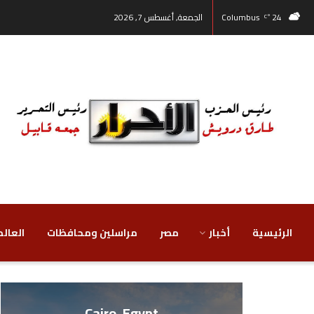
24
Columbus
الجمعة, أغسطس 7, 2026
°C
الرئيسية
أخبار
مصر
‏مراسلين ومحافظات
‏العالم
Cairo, Egypt