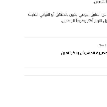
 للشمس.
لأن الفارق اليومي يكون بالدقائق أو الثواني القليلة
 النهار أكثر وضوحاً للراصدين.
Next
صيبة الحشيش بالكيتامين