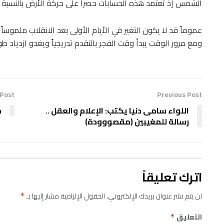
الشمس إذ تعتمد هذه الحسابات حصراً على حركة الأرض بالنسبة
عموماً قد لا يكون التغير في الأيام الأولى بعد الانقلاب ملموساً 
ومع مرور الوقت يبدأ وقت الفجر بالتقدم تدريجياً ويغدو ازدياد طول
 Post
Previous Post
اللواء سامى دنيا يكتب: الإعلام والعقل ..
م
رسالة للمغيبين (مقصووودة)
اترك تعليقاً
لن يتم نشر عنوان بريدك الإلكتروني.
الحقول الإلزامية مشار إليها بـ
*
التعليق
*