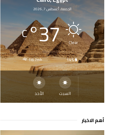
الجمعة, أغسطس 7, 2026
°
37
C
Clear
18.7mh
14%
السبت
الأحد
أهم الاخبار