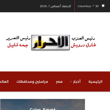
30
Columbus
الجمعة, أغسطس 7, 2026
°C
الرئيسية
أخبار
مصر
‏مراسلين ومحافظات
‏العالم
Cairo, Egypt