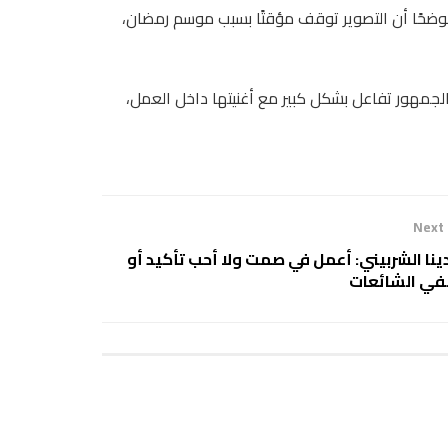
 موضحًا أن التصوير توقف مؤقتًا بسبب موسم رمضان،
الجمهور تفاعل بشكل كبير مع أغنيتها داخل العمل،
Next
ينا الشربيني: أعمل في صمت ولا أحب تأكيد أو
في الشائعات