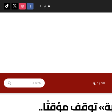
Login
‏الفيديو
ة» توقف مؤقتًا..