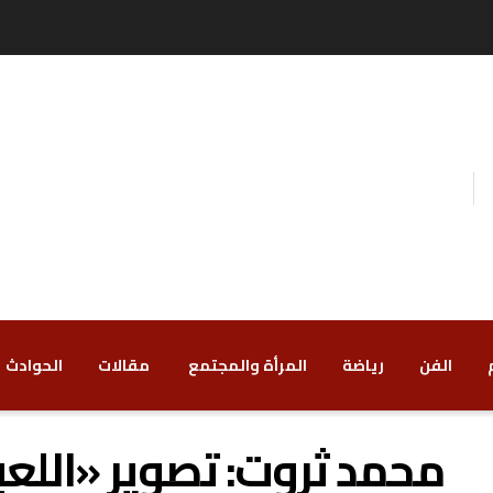
الفن
رياضة
‏المرأة والمجتمع
‏ مقالات
‏الحوادث
محمد ثروت: تصوير «اللعب