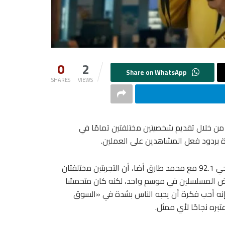
0
2
SHARES
VIEWS
من خلال تقديم شخصيتين مختلفتين تمامًا في
 بردود فعل المشاهدين على العملين.
وأوضح في تصريحات لبرنامج “كأس إنرجي للدراما”، على راديو إنرجي 92.1 مع محمد طارق أضا، أن التجربتين مختلفتان
عرض المسلسلين في موسم واحد، لكنه كان متحمسًا
اً إنه أحب فكرة أن يحبه الناس بشدة في «السوق
ره نجاحًا لأي ممثل.