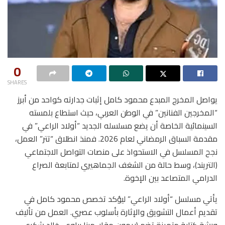
0
SHARES
يواصل المخرج المبدع محمود كامل إثبات جدارته كواحد من أبرز
“المخرجين الفنانين” في الوطن العربي، حيث استطاع بلمسته
السينمائية الخاصة أن يضع مسلسله الجديد “أولاد الراعي” في
مقدمة السباق الرمضاني لعام 2026. فمنذ انطلاق “تتر” العمل،
نجح المسلسل في الاستحواذ على منصات التواصل الاجتماعي
(التريند)، وسط حالة من الشغف الجماهيري لمتابعة الصراع
الدرامي المتصاعد بين الإخوة.
يأتي مسلسل “أولاد الراعي” ليؤكد تخصص محمود كامل في
تقديم أعمال التشويق والإثارة بأسلوب عصري. العمل من تأليف