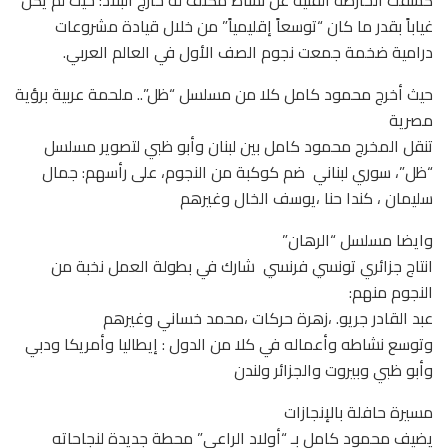
كشفت الخارطة الفنية عن نشاط مكثف له خارج البلاد؛ حيث لم يكن
غياباً بقدر ما كان “توسعاً إقليمياً” من خلال قيادة مشروعات
درامية ضخمة جمعت نجوم الصف الأول في العالم العربي.
حيث أخرج محمود كامل كلا من مسلسل “ظل”.. ملحمة عربية برؤية
مصرية
تنقل المخرج محمود كامل بين لبنان وأبو ظبي لتصوير مسلسل
“ظل”، سوري لبناني ضم كوكبة من النجوم، على رأسهم: جمال
سليمان ، كندا حنا ،يوسف الخال وغيرهم
وايضا مسلسل “الرهان”
انتاج جزائري تونسي فرنسي شارك في بطولة العمل نخبة من
النجوم منهم:
عبد القادر جريو. ،زهرة حركات ،محمد خساني وغيرهم
وتوسع نشاطه وأعماله في كلا من الدول : إيطاليا وأمريكا ودبي
وأبو ظبي وبيروت والجزائر ولندن
مسيرة حافلة بالإنجازات
يضيف محمود كامل بـ “أولاد الراعي” محطة جديدة لنجاحاته