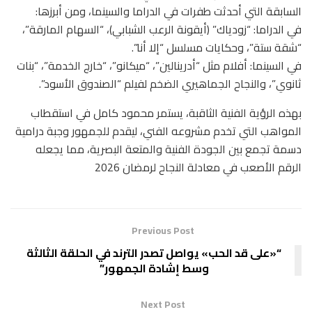
السابقة التي أحدثت طفرات في الدراما والسينما، ومن أبرزها:
في الدراما: “زودياك” (أيقونة الرعب الشبابي)، “السهام المارقة”،
“شقة ستة”، وحكايات مسلسل “إلا أنا”.
في السينما: أفلام مثل “أدرينالين”، “ميكانو”، “خارج الخدمة”، “بنات
ثانوي”، والنجاح الجماهيري الضخم لفيلم “الصندوق الأسود”.
بهذه الرؤية الفنية الثاقبة، يستمر محمود كامل في استقطاب
المواهب التي تخدم مشروعه الفني، ليقدم للجمهور وجبة درامية
دسمة تجمع بين الجودة الفنية والمتعة البصرية، مما يجعله
الرقم الأصعب في معادلة النجاح لرمضان 2026
Previous Post
“«على قد الحب» يواصل تصدر الترند في الحلقة الثالثة
وسط إشادة الجمهور”
Next Post