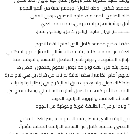
ورشة كتابة متميزة تضم (ريمون مقار، مينا بباوى، خالد شكرى،
محمود شكرى، وطه زغلول)، ويجمع نخبة من ألمع النجوم:
خالد الصاوي، أحمد عيد، ماجد المصري ،نرمين الفقي.
أمل بوشوشة، إيهاب فهمي، فادية عبد الغني.
محمد عز، نوران ماجد، إيناس كامل، وشادي مقار.
دقة المخرج محمود كامل التي تمنح الثقة للنجوم
يُعرف عن محمود كامل تقديره الاستثنائي للممثل؛ فهو لا يكتفي
بإدارة المشهد، بل يهتم بأدق التفاصيل النفسية والحركية، مما
يخلق بيئة من الثقة والراحة تجعل النجوم يقدمون أفضل ما
لديهم أمام الكاميرا. هذه الدقة لم تأتِ من فراغ، بل هي نتاج خبرة
واحتكاك دولي واسع، حيث سبق له الإخراج في إيطاليا والولايات
المتحدة الأمريكية، مما صقل أسلوبه السينمائي وجعله يمزج بين
الحداثة العالمية والهوية الدرامية العربية.
“أولاد الراعي”.. انطلاقة قوية وكوكبة من النجوم
في الوقت الذي تساءل فيه الجمهور عن سر ابتعاد المخرج
المصري محمود كامل عن الساحة الدرامية المحلية مؤخراً،