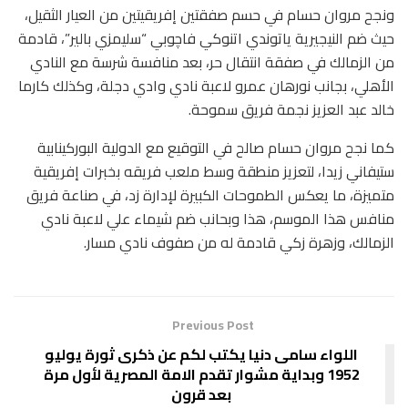
ونجح مروان حسام في حسم صفقتين إفريقيتين من العيار الثقيل،
حيث ضم النيجيرية ياتوندي اتنوكي فاچوبي “سليمزي بالير”، قادمة
من الزمالك في صفقة انتقال حر، بعد منافسة شرسة مع النادي
الأهلي، بجانب نورهان عمرو لاعبة نادي وادي دجلة، وكذلك كارما
خالد عبد العزيز نجمة فريق سموحة.
كما نجح مروان حسام صالح في التوقيع مع الدولية البوركينابية
ستيفاني زيدا، لتعزيز منطقة وسط ملعب فريقه بخبرات إفريقية
متميزة، ما يعكس الطموحات الكبيرة لإدارة زد، في صناعة فريق
منافس هذا الموسم، هذا وبحانب ضم شيماء علي لاعبة نادي
الزمالك، وزهرة زكي قادمة له من صفوف نادي مسار.
Previous Post
اللواء سامى دنيا يكتب لكم عن ذكرى ثورة يوليو
1952 وبداية مشوار تقدم الامة المصرية لأول مرة
بعد قرون