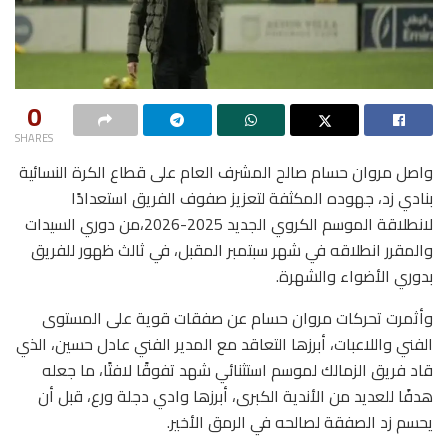
0
SHARES
واصل مروان حسام صالح المشرف العام على قطاع الكرة النسائية
بنادي زد، جهوده المكثفة لتعزيز صفوف الفريق استعدادًا
لانطلاقة الموسم الكروي الجديد 2025-2026،من دوري السيدات
والمقرر انطلاقه في شهر سبتمبر المقبل، في ثالث ظهور للفريق
بدوري الأضواء والشهرة.
وأثمرت تحركات مروان حسام عن صفقات قوية على المستوى
الفني واللاعبات، أبرزها التعاقد مع المدير الفني عادل حسين، الذي
قاد فريق الزمالك لموسم استثنائي شهد تفوقًا لافتًا، ما جعله
هدفًا للعديد من الأندية الكبرى، أبرزها وادي دجلة ورع، قبل أن
يحسم زد الصفقة لصالحه في الرمق الأخير.