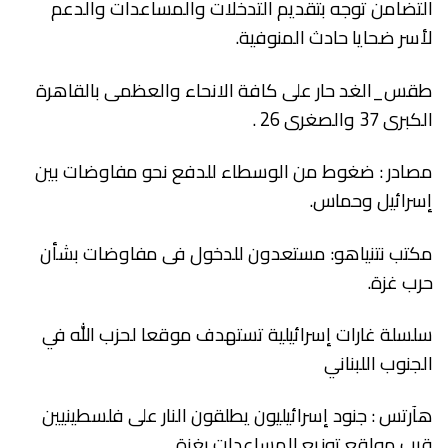
التضامن توجه بتقديم التدخلات والمساعدات والدعم
لأسر ضحايا حادث المنوفية.
طقس_الغد حار على كافة الانحاء والعظمى بالقاهرة
الكبرى 37 والصغرى 26 .
مصادر : ضغوط من الوسطاء للدفع نحو مفاوضات بين
إسرائيل وحماس.
مكتب نتنياهو: مستعدون للدخول فى مفاوضات بشأن
حرب غزة.
سلسلة غارات إسرائيلية تستهدف موقعا لحزب الله في
الجنوب اللبناني
هآرتس : جنود إسرائيليون يطلقون النار على فلسطينيين
قرب مواقع توزيع المساعدات بغزة