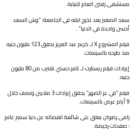
مستشفى زفتى العام للنيابة.
سعد الصغير بعد تخرج ابنته فى الجامعة: “وش السعد
أحسن واحدة في الدنيا” .
فيلم المشروع X لـ كريم عبد العزيز يحقق 123 مليون جنيه
منذ طرحه بالسينمات.
إيرادات فيلم ريستارت لـ تامر حسني تقترب من 80 مليون
جنيه.
فيلم “في عز الضهر” يحقق إيرادات 3 ملايين ونصف خلال
9 أيام عرض بالسينمات.
رامى رضوان يعلق على شائعة انفصاله عن دنيا سمير غانم
: صفحات رخيصة.