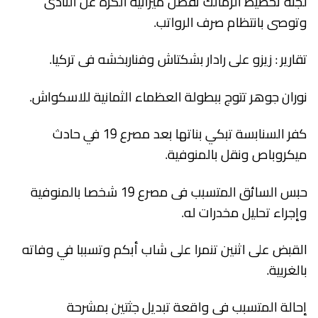
لجنة تخطيط الزمالك تفصل ميزانية الكرة عن النادى
وتوصى بانتظام صرف الرواتب.
تقارير : زيزو على رادار بشكتاش وفناربخشه فى تركيا.
نوران جوهر تتوج ببطولة العظماء الثمانية للاسكواش.
كفر السنابسة تبكي بناتها بعد مصرع 19 في حادث
ميكروباص ونقل بالمنوفية.
حبس السائق المتسبب فى مصرع 19 شخصا بالمنوفية
وإجراء تحليل مخدرات له.
القبض على اثنين تنمرا على شاب أبكم وتسببا في وفاته
بالغربية.
إحالة المتسبب فى واقعة تبديل جثتين بمشرحة