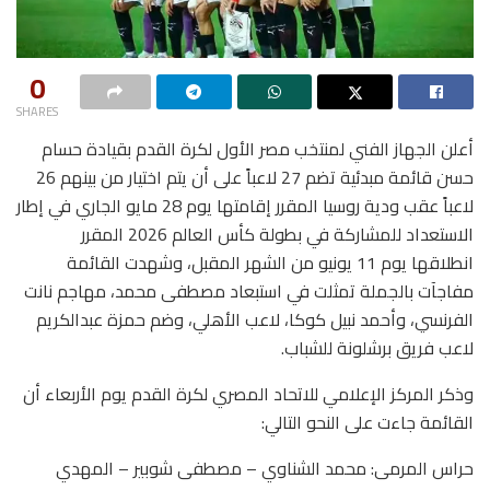
0
SHARES
أعلن الجهاز الفني لمنتخب مصر الأول لكرة القدم بقيادة حسام
حسن قائمة مبدئية تضم 27 لاعباً على أن يتم اختيار من بينهم 26
لاعباً عقب ودية روسيا المقرر إقامتها يوم 28 مايو الجاري في إطار
الاستعداد للمشاركة في بطولة كأس العالم 2026 المقرر
انطلاقها يوم 11 يونيو من الشهر المقبل، وشهدت القائمة
مفاجآت بالجملة تمثلت في استبعاد مصطفى محمد، مهاجم نانت
الفرنسي، وأحمد نبيل كوكا، لاعب الأهلي، وضم حمزة عبدالكريم
لاعب فريق برشلونة للشباب.
وذكر المركز الإعلامي للاتحاد المصري لكرة القدم يوم الأربعاء أن
القائمة جاءت على النحو التالي:
حراس المرمى: محمد الشناوي – مصطفى شوبير – المهدي