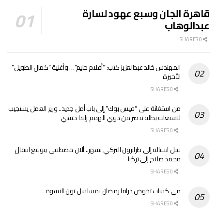
قاهرة الجان وسبع عهود لسارة
عبدالوهاب
0 SHARES
المهندس خالد عبدالعزيز كتب: “أفلام حليم”… وأغنية “كمال الطويل”
الأخيرة
0 SHARES
من استغاثة على “فيس بوك” إلى باب أمل جديد.. وزير العمل يستجيب
لاستغاثة بطلة مصر من ذوي الهمم راندا حسني
0 SHARES
قبل انتقاله إلى طرابزون التركي بشهر.. آلان مصطفى يتوقع انتقال
محمد صلاح إلى تركيا
0 SHARES
مي كساب تخوض دراما رمضان بمسلسل نون النسوة
0 SHARES