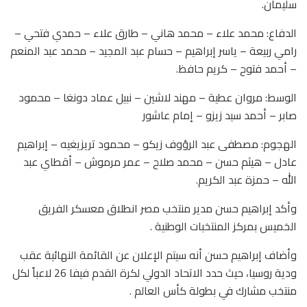
سليمان.
الدفاع: محمد علاء – محمد هاني – طارق علاء – حمدي فتحي –
رامي ربيعة – ياسر إبراهيم – حسام عبد المجيد – محمد عبد المنعم
– أحمد فتوح – كريم حافظ.
الوسط: مروان عطية – مهند لاشين – نبيل عماد دونغا – محمود
صابر – أحمد سيد زيزو – إمام عاشور
الهجوم: مصطفى عبد الرؤوف زيكو – محمود تريزيغيه – إبراهيم
عادل – هيثم حسن – محمد صلاح – عمر مرموش – أقطاي عبد
الله – حمزة عبد الكريم.
وأكد إبراهيم حسن مدير منتخب مصر انطلاق معسكر الفريق
الخميس بمركز المنتخبات الوطنية .
وأضاف إبراهيم حسن أنه سيتم الإعلان عن القائمة النهائية عقب
ودية روسيا، حيث حدد الاتحاد الدولي لكرة القدم فيفا 26 لاعباً لكل
منتخب مشارك في بطولة كأس العالم .