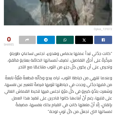
Oplus_131072
0
SHARES
“كانت جدّتي تبدأ عملها بحماس وهدوءٍ، تجلس لساعاتٍ طويلةٍ
مركّزةً على أدقّ التفاصيل، تضيف لَمساتها الخاصّة بعنايةٍ فائقةٍ،
وتحرص على أن يكون كلّ جزءٍ من الثوب متناغمًا مع الآخر.
وعندما تنتهي من خياطة الثوب، تراه يبدو وكأنّه قطعةٌ فنّيّةٌ نابعةٌ
من قلبها.جدّتي وجدت في خياطتها لثوبها فرصةً للتعبير عن نفسها،
وشعرت بلذّةٍ كبيرةٍ في كلّ مرّةٍ تجلس فيها لتخيط القماش الغالي
على قلبها، رغم أنّ أبناءها كانوا قادرين على تنفيذ هذا العمل
بإتقانٍ، إلّا أنّ متعتها كانتِ في القيام بذلك بنفسها، مضيفةً
لمساتها التي تجعلَ من كلّ ثوبٍ لوحة.”