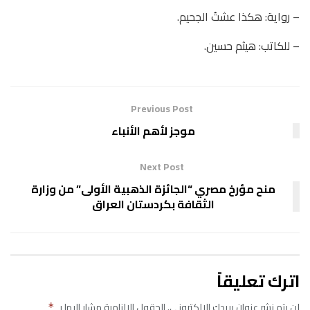
– رواية: هكذا عشتُ الجحيم.
– للكاتب: هيثم حسين.
Previous Post
موجز لأهم الأنباء
Next Post
منح مؤرخ مصري “الجائزة الذهبية الأولى” من وزارة
الثقافة بكردستان العراق
اترك تعليقاً
لن يتم نشر عنوان بريدك الإلكتروني.
الحقول الإلزامية مشار إليها بـ
*