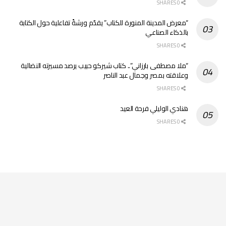
0 SHARES
“معرض المدينة المنورة للكتاب” يقدّم ورشةً تفاعلية حول الكتابة
بالذكاء الصناعي
0 SHARES
“ملا مصطفى بارزاني”.. كتاب شيركو حبيب يرصد مسيرته النضالية
وعلاقته بمصر وجمال عبد الناصر
0 SHARES
هنادي الوليلي فرحة العيد
0 SHARES