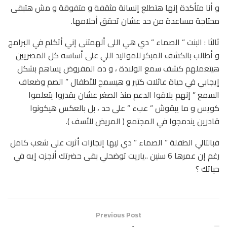
و أنا متأكدة إنها هتطلع إنسانة مثقفة و متفوقة و مش هتبقى
محتاجة مساعدة من حد عشان تحقق أحلامها.
ثالثا : البنت ” الصماء ” دي هي اللى ألهمتنی إني أتكلم في البرامج
و أطالب بالكشف المبكر للمواليد اللي على أساسه كل المصريين
هيتعملهم کشف سمع الولادة ، و ده المفروض يساهم بشكل
إيجابي في حياة عائلات كتير و هيسمح للأطفال ” الصم وضعاف
السمع ” إنهم يلاقوا الدعم منذ الصغر عشان يقدروا يتعلموا
كويس و ما يبقوش ” عبء ” على حد ، بل بالعكس هيكونوا
قادرين يندمجوا في المجتمع ( المريض للأسف ).
فبالتالي الطفلة ” الصماء ” دي ليها إنجازات أثرت على شعب کامل
رغم إن عمرها 6 سنین ..ياريت توضحلي بقی حضرتك أنجزت إيه في
حياتك ؟
Previous Post