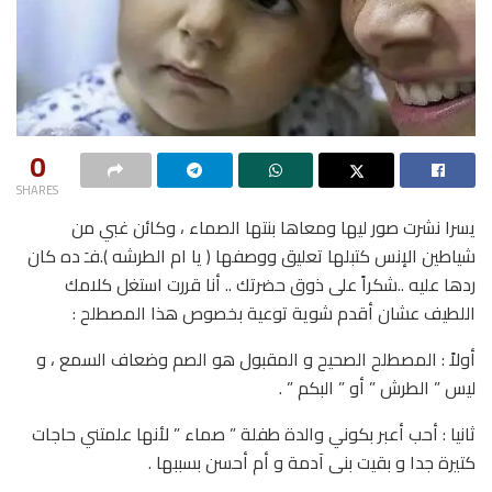
0
SHARES
يسرا نشرت صور ليها ومعاها بنتها الصماء ، وكائن غبي من
شياطين الإنس كتبلها تعليق ووصفها ( يا ام الطرشه ).فـَ ده كان
ردها عليه ..شكراً على ذوق حضرتك .. أنا قررت استغل كلامك
اللطيف عشان أقدم شوية توعية بخصوص هذا المصطلح :
أولاً : المصطلح الصحيح و المقبول هو الصم وضعاف السمع ، و
ليس ” الطرش ” أو ” البكم ” .
ثانيا : أحب أعبر بكوني والدة طفلة ” صماء ” لأنها علمتني حاجات
كتيرة جدا و بقيت بنی آدمة و أم أحسن بسببها .