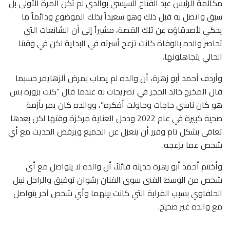
مكالمة الرئيس عبد الفتاح السيسي بوالدي لم تكن المرة الأولى بل
سبق واتصل به قبل ذلك وهو سعيداً بذلك الموضوع ودائماً ما
يحكي لأصدقاؤه عن تلك القصة، مشيراً إلى أن الشائعات التي
تحاصر والده بالوفاة كانت تزعج أسرته في البداية لكن في وقتنا
الحالي يتجاهلونها.
وأردف أحمد أبو زهرة، أن والده لم يصاب بمرض آلزهايمر حسبما
قال المخرج خالد الحجر في تصريحات له عندما قال “كنت بزوره بس
هو كان ناسي حاجات وحاولت أفكره”، ووالده كان يمر بأزمة
صحية كبيرة في عام 2022 ودخل العناية مركزة وقتها لكن بعدها
تعافى بشكل تام وقرر أن ينعزل عن الجميع ويرفض الحديث مع أي
شخص عما يزعجه.
وأختتم أحمد أبو زهرة حديثه قائلاً، أن والده لا يتواصل مع أي
شخص من الوسط الفني سوى الفنان رشوان توفيق والراحل نبيل
الحلفاوي بسبب القرابة التي كانت بينهما وأي شخص آخر يتواصل
مع والده غير صحيح.