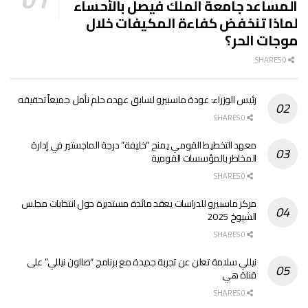
المساعد جامعة الملك فيصل بالأحساء
لماذا تنخفض كفاءة المكيفات خلال
موجات الحر؟
0 SHARES
رئيس الوزراء: عودة ماسبيرو لسابق عهده حلم نأمل جميعاً تحقيقه
0 SHARES
معهد التخطيط القومي يمنح “خليفة” درجة الماجستير في إدارة
المخاطر بالمؤسسات القومية
0 SHARES
مركز ماسبيرو للدراسات يعقد مائدة مستديرة حول انتخابات مجلس
الشيوخ 2025
0 SHARES
نيللي سلامة تعلن عن تجربة جديدة مع برنامج “صالون نيللي” على
قناة هي
0 SHARES