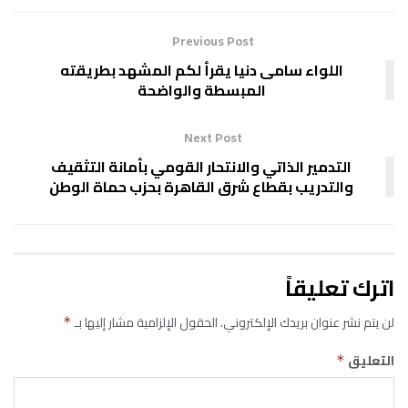
Previous Post
اللواء سامى دنيا يقرأ لكم المشهد بطريقته
المبسطة والواضحة
Next Post
التدمير الذاتي والانتحار القومي بأمانة التثقيف
والتدريب بقطاع شرق القاهرة بحزب حماة الوطن
اترك تعليقاً
لن يتم نشر عنوان بريدك الإلكتروني.
الحقول الإلزامية مشار إليها بـ
*
التعليق
*