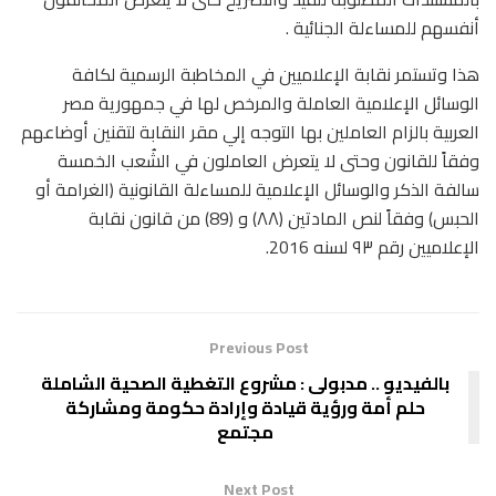
أنفسهم للمساءلة الجنائية .
هذا وتستمر نقابة الإعلاميين في المخاطبة الرسمية لكافة
الوسائل الإعلامية العاملة والمرخص لها في جمهورية مصر
العربية بالزام العاملين بها التوجه إلي مقر النقابة لتقنين أوضاعهم
وفقاً للقانون وحتى لا يتعرض العاملون في الشُعب الخمسة
سالفة الذكر والوسائل الإعلامية للمساءلة القانونية (الغرامة أو
الحبس) وفقاً لنص المادتين (۸۸) و (89) من قانون نقابة
الإعلاميين رقم ٩٣ لسنه 2016.
Previous Post
بالفيديو .. مدبولى : مشروع التغطية الصحية الشاملة
حلم أمة ورؤية قيادة وإرادة حكومة ومشاركة
مجتمع
Next Post