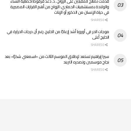
قدمت نصائح للمقبلين على الزواج.. د. دعد قرقوط أخصائية النساء
والولادة بمستشفيات الحمادي: الزواج من أهم القرارات المصيرية
في حياة الإنسان من الذكور أو الإناث
0 SHARES
موجات الحر في أوروبا أشد إزعاجًا من الخليج، رغم أن درجات الحرارة في
الخليج أعلى
0 SHARES
سيرا إبراهيم تستعد لإطلاق الموسم الثالث من «اسمعني شكرًا» بعد
نجاح موسمين وتصدره التريند
0 SHARES