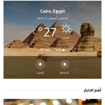
Cairo, Egypt
الخميس, أغسطس 6, 2026
°
27
C
Clear
9mh
47%
الجمعة
السبت
أهم الاخبار