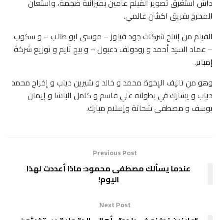
داش استغرق تصوير الفيلم عامين بميزانية ضخمة، واستعان
المخرج بفريق اكشن عالمي.
الفيلم من إنتاج شركات جود فيلوز – موسى ابو طالب – و سكوب
– عماد السيد أحمد و رودولف دعبول – و بيج تايم و توزيع شركة
إمباير.
وهو من تاليف الإخوة محمد و خالد و شيرين دياب و إخراج محمد
دياب و يشارك في بطولته علي قاسم و كامل الباشا و إيمان
يوسف و مصطفى شحاتة وإسلام مبارك.
Previous Post
عندما يسألك مصطفى محمود: ماذا أعددت لهذا
اليوم!
Next Post