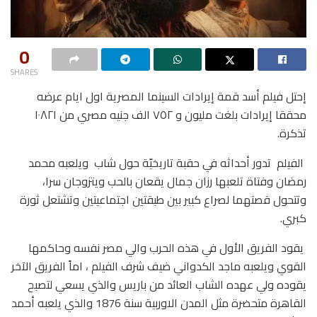
0
SHARES
إحتل فيلم أسد قمة إيرادات السينما المصرية اول ايام عرضه
محققا إيرادات بلغت مليون و ٧٥٢ الف جنيه مصري من ١٠٨٢١
تذكرة.
الفيلم تدور أحداثه في حقبة تاريخيّة حول شاب ويلعبه محمد
رمضان وفتاة تلعبها رزان جمال يقعان بالحب ويتزوجان سرا،
وتتحول قصتهما لصراع كبير بين طبقتين اجتماعيتين وتشتعل ثورة
كبري.
يقود الفريق الأول في هذه الحرب والي مصر نفسه وحاكمها
القوي ويلعبه ماجد الكدواني ضيف شرف الفيلم ، اماً الفريق الآخر
يقوده ولي عهده الشاب العائد من باريس والذي يسعي لتصبح
القاهرة متحضرة مثل المدن الاوربية سنة 1876 والذي يلعبه أحمد