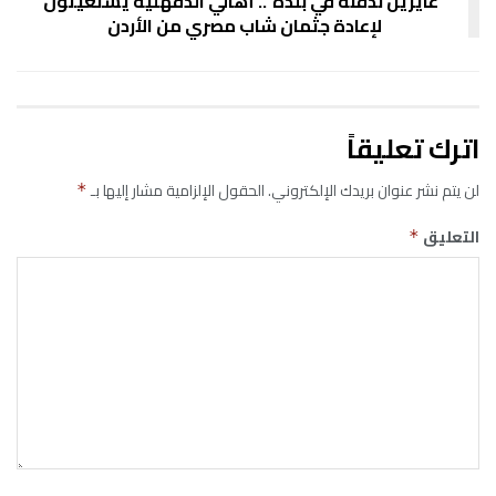
“عايزين ندفنه في بلده”.. أهالي الدقهلية يستغيثون
لإعادة جثمان شاب مصري من الأردن
اترك تعليقاً
لن يتم نشر عنوان بريدك الإلكتروني.
الحقول الإلزامية مشار إليها بـ
*
التعليق
*