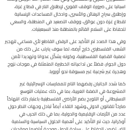
اسبانيا على ضرورة الوقف الفوري لإطلاق النار في قطاع غزة،
وإطلاق سراح الرهائن والأسرى، وادخال المساعدات الإنسانية
لقطاع غزة دون عوائق، ووقف التصعيد في المنطقة، والسعي
للحفاظ على السلام القائم بالمنطقة منذ السبعينيات.
وفي هذا الصدد تم التأكيد على الرفض القاطع لأي مساعي لتهجير
الشعب الفلسطيني خارج أرضه، لما سوف يترتب على ذلك من
تصفية القضية الفلسطينية، وكونه يشكّل عدوانا وتهديدا لأمن
دول الجوار، فضلاً عن تداعياته الخطيرة المتمثلة في موجات نزوح
وهجرة غير شرعية غير مسبوقة نحو أوروبا.
كما شدد الجانبان رفضهما التام للممارسات الإسرائيلية غير
المشروعة في الضفة الغربية، بما في ذلك عمليات التوسع
الاستيطاني أو التلويح بضم الأراضي الفلسطينية باعتبار ذلك انتهاكاً
صارخاً للقانون الدولي.وشهد اللقاء أيضاً تبادل وجهات النظر حول
عدد من الأزمات الإقليمية والدولية، بما في ذلك الحرب في
أوكرانيا، حيث تم التأكيد على أهمية الحلول السياسية والسلمية
التي تضمن الحفاظ على سيادة الدول ووحدة أراضيها ومقدرات