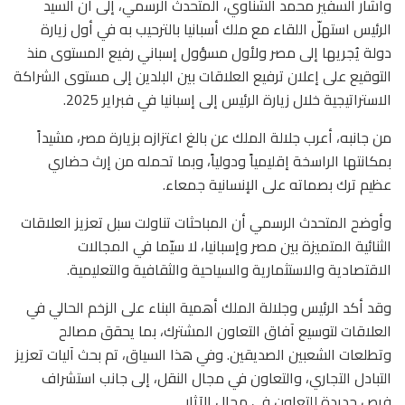
وأشار السفير محمد الشناوي، المتحدث الرسمي، إلى أن السيد
الرئيس استهلّ اللقاء مع ملك أسبانيا بالترحيب به في أول زيارة
دولة يُجريها إلى مصر ولأول مسؤول إسباني رفيع المستوى منذ
التوقيع على إعلان ترفيع العلاقات بين البلدين إلى مستوى الشراكة
الاستراتيجية خلال زيارة الرئيس إلى إسبانيا في فبراير 2025.
من جانبه، أعرب جلالة الملك عن بالغ اعتزازه بزيارة مصر، مشيداً
بمكانتها الراسخة إقليمياً ودولياً، وبما تحمله من إرث حضاري
عظيم ترك بصماته على الإنسانية جمعاء.
وأوضح المتحدث الرسمي أن المباحثات تناولت سبل تعزيز العلاقات
الثنائية المتميزة بين مصر وإسبانيا، لا سيّما في المجالات
الاقتصادية والاستثمارية والسياحية والثقافية والتعليمية.
وقد أكد الرئيس وجلالة الملك أهمية البناء على الزخم الحالي في
العلاقات لتوسيع آفاق التعاون المشترك، بما يحقق مصالح
وتطلعات الشعبين الصديقين. وفي هذا السياق، تم بحث آليات تعزيز
التبادل التجاري، والتعاون في مجال النقل، إلى جانب استشراف
فرص جديدة للتعاون في مجال الآثار.