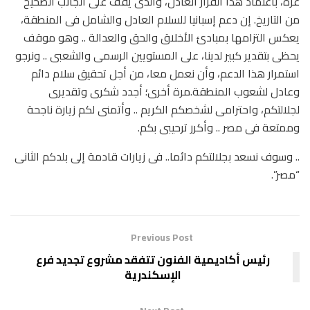
غزة، باعتماد هذا القرار العادل، والذى يقف على الجانب الصحيح
من التاريخ. إن دعم إسبانيا للسلام العادل والشامل فى المنطقة،
يعكس التزامها بمبادئ الأخلاق والحق والعدالة .. وهو موقف
يحظى بتقدير كبير لدينا، على المستويين الرسمى والشعبى .. ونرجو
استمرار هذا الدعم، وأن نعمل معا، من أجل تحقيق سلام دائم
وعادل لشعوب المنطقة.مرة أخرى؛ أجدد شكرى وتقديرى
لجلالتكم، واحترامى لشخصكم الكريم .. وأتمنى لكم زيارة ناجحة
وممتعة فى مصر .. وأكرر ترحيبى بكم.
.. وسوف نسعد بجلالتكم دائما.. فى زيارات قادمة إلى بلدكم الثانى
“مصر”.
Previous Post
رئيس أكاديمية الفنون تتفقد مشروع تجديد فرع
الإسكندرية