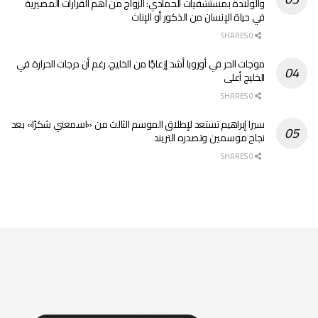
والولادة بمستشفيات الحمادي: الزواج من أهم القرارات المصيرية
في حياة الإنسان من الذكور أو الإناث
0 SHARES
موجات الحر في أوروبا أشد إزعاجًا من الخليج، رغم أن درجات الحرارة في
الخليج أعلى
0 SHARES
سيرا إبراهيم تستعد لإطلاق الموسم الثالث من «اسمعني شكرًا» بعد
نجاح موسمين وتصدره التريند
0 SHARES