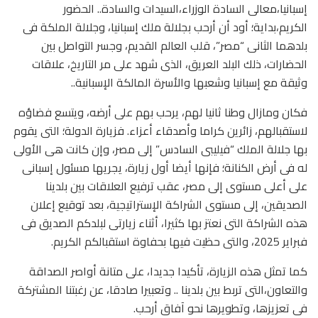
إسبانيا،معالى السادة الوزراء،السيدات والسادة.. الحضور
الكريم،بداية؛ أود أن أرحب بجلالة ملك إسبانيا، وجلالة الملكة فى
بلدهما الثانى “مصر”، قلب العالم القديم، وجسر التواصل بين
الحضارات، ذلك البلد العريق، الذى شهد على مر التاريخ، علاقات
وثيقة مع إسبانيا وشعبها والأسرة المالكة الإسبانية..
فكان ومازال وطنا ثانيا لهم، يرحب بهم على أرضه، ويتسع فضاؤه
لاستقبالهم، زائرين كراما وأصدقاء أعزاء. فزيارة الدولة؛ التى يقوم
بها جلالة الملك “فيليبى السادس” إلى مصر، وإن كانت هى الأولى
له فى أرض الكنانة؛ فإنها أيضا أول زيارة، يجريها مسئول إسبانى
على أعلى مستوى إلى مصر، عقب ترفيع العلاقات بين بلدينا
الصديقين، إلى مستوى الشراكة الإستراتيجية، بعد توقيع إعلان
هذه الشراكة التى نعتز بها كثيرا، أثناء زيارتى لبلدكم الصديق فى
فبراير 2025، والتى حظيت فيها بحفاوة استقبالكم الكريم.
كما تمثل هذه الزيارة، تأكيدا جديدا، على متانة أواصر الصداقة
والتعاون،التى تربط بين بلدينا .. وتعبيرا صادقا، عن رغبتنا المشتركة
فى تعزيزها، وتطويرها نحو آفاق أرحب.