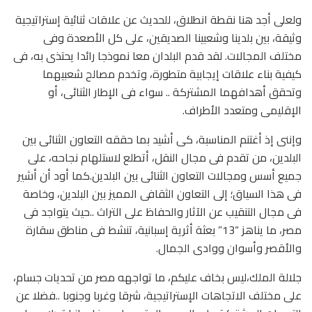
ولعلى أجد هنا نقطة انطلاق، للحديث عن علاقات ثنائية إستراتيجية
وثيقة، بين بلدينا وشعبينا الصديقين، على كل الأصعدة وفى
مختلف المجالات. لقد قدم البلدان معا نموذجا رائدا يحتذى به، فى
كيفية بناء علاقات إيجابية متطورة، وتخدم مصالح شعبيهما
وتحقق أهدافهما المشتركة .. سواء فى الإطار الثنائى، أو
الإقليمى ومتعدد الأطراف.
وإننى إذ أغتنم المناسبة، كى أشيد بما حققه التعاون الثنائى بين
البلدين، من تقدم فى مجال النقل، أتطلع لاستلهام نجاحه، على
جميع أسس ومجالات التعاون الثنائى بين البلدين.كما أود أن أشير
فى هذا السياق؛ إلى التعاون الثقافى المميز بين البلدين، وخاصة
فى مجال التنقيب عن الآثار والحفاظ على التراث ..حيث يتواجد فى
مصر، ما يناهز “13” بعثة أثرية إسبانية، تنشط فى مناطق سقارة
والأقصر وأسوان ووادى الجمال.
جلالة الملك،ليس بخاف عليكم، ما تواجهه مصر من تحديات جسام،
على مختلف الاتجاهات الإستراتيجية، شرقا وغربا وجنوبا ..فضلا عن