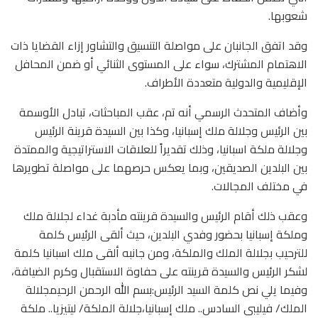
شعوبها.
وقد اتفق الجانبان على مواصلة التنسيق والتشاور إزاء القضايا ذات
الاهتمام المشترك، سواء على المستوى الثنائي أو ضمن المحافل
الإقليمية والدولية متعددة الأطراف.
وأضاف المتحدث الرسمي أنه تم، عقب المباحثات، تبادل الأوسمة
بين الرئيس وجلالة ملك إسبانيا، وكذا بين السيدة قرينة الرئيس
وجلالة ملكة اسبانيا، وذلك تقديراً للعلاقات الاستراتيجية والممتدة
بين البلدين الصديقين، وبما يعكس حرصهما على مواصلة تطويرها
في مختلف المجالات.
وعقب ذلك أقام الرئيس والسيدة قرينته مأدبة غداء لجلالة ملك
وملكة إسبانيا بحضور وفدي البلدين، حيث ألقى الرئيس كلمة
للترحيب بجلالة الملك والملكة، ومن جانبه ألقى ملك اسبانيا كلمة
لشكر الرئيس والسيدة قرينته على حفاوة الاستقبال وكرم الضيافة،
وفيما يلي نص كلمة السيد الرئيس:بسم الله الرحمن الرحيمجلالة
الملك/ فيليبى السادس.. ملك إسبانيا،جلالة الملكة/ ليتيزيا.. ملكة