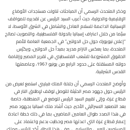
وذكر المتحدث الرسمي أن المباحثات تناولت مستجدات الأوضاع
الإقليمية والدولية، حيث أعرب السيد الرئيس عن تقديره للمواقف
الإسبانية الداعمة للسلام العادل والشامل في الشرق الأوسط، لا
سيّما من خلال اعتراف إسبانيا بالدولة الفلسطينية، والتصويت لصالح
“إعلان نيويورك حول حل الدولتين” في الجمعية العامة للأمم
المتحدة، بما يعكس التزام مدريد بمبدأ حل الدولتين، ويكرّس
الحقوق المشروعة للشعب الفلسطيني في تقرير المصير وإقامة
دولته المستقلة على حدود الرابع من يونيو 1967، وعاصمتها
القدس الشرقية.
وأوضح المتحدث الرسمي أن جلالة الملك فيليبي استمع لعرض من
الرئيس حول جهود مصر الحثيثة للتوصل لوقف لإطلاق النار في
قطاع غزة، وإلى تقييم السيد الرئيس للوضع في المنطقة، خاصة
بعد التصعيد الاسرائيلي الأخير، حيث أشاد ملك اسبانيا بجهود مصر
في هذا الصدد طوال العامين الماضيين، بما في ذلك خطة اعادة
إعمار قطاع غزة التي اعدتها مصر وحظيت بدعم واعتماد على
المستويين العربي والاسلامي. وفي هذا الاطار، أكد الرئيس وملك