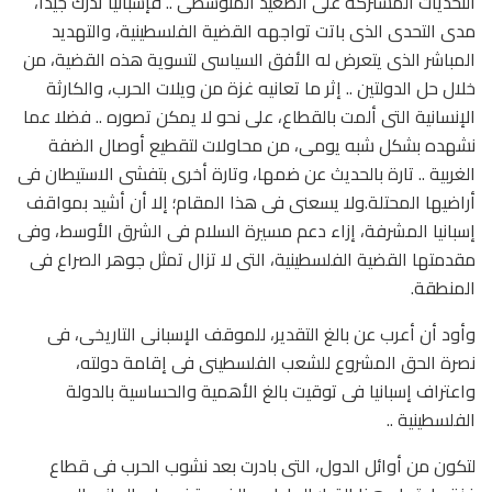
التحديات المشتركة على الصعيد المتوسطى .. فإسبانيا تدرك جيدا،
مدى التحدى الذى باتت تواجهه القضية الفلسطينية، والتهديد
المباشر الذى يتعرض له الأفق السياسى لتسوية هذه القضية، من
خلال حل الدولتين .. إثر ما تعانيه غزة من ويلات الحرب، والكارثة
الإنسانية التى ألمت بالقطاع، على نحو لا يمكن تصوره .. فضلا عما
نشهده بشكل شبه يومى، من محاولات لتقطيع أوصال الضفة
الغربية .. تارة بالحديث عن ضمها، وتارة أخرى بتفشى الاستيطان فى
أراضيها المحتلة.ولا يسعنى فى هذا المقام؛ إلا أن أشيد بمواقف
إسبانيا المشرفة، إزاء دعم مسيرة السلام فى الشرق الأوسط، وفى
مقدمتها القضية الفلسطينية، التى لا تزال تمثل جوهر الصراع فى
المنطقة.
وأود أن أعرب عن بالغ التقدير، للموقف الإسبانى التاريخى، فى
نصرة الحق المشروع للشعب الفلسطينى فى إقامة دولته،
واعتراف إسبانيا فى توقيت بالغ الأهمية والحساسية بالدولة
الفلسطينية ..
لتكون من أوائل الدول، التى بادرت بعد نشوب الحرب فى قطاع